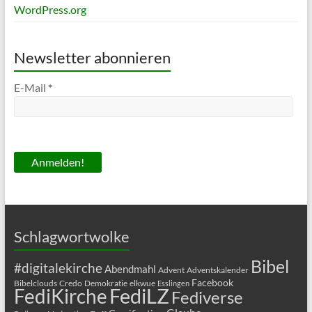
WordPress.org
Newsletter abonnieren
E-Mail
*
Schlagwortwolke
Bibel
#digitalekirche
Abendmahl
Advent
Adventskalender
Facebook
Bibelclouds
Credo
Demokratie
elkwue
Esslingen
FediLZ
FediKirche
Fediverse