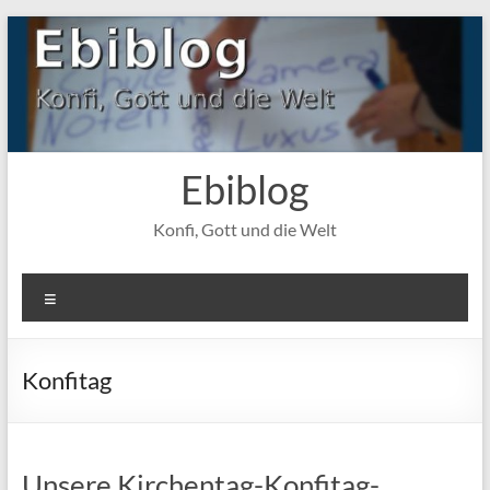
Zum
Inhalt
springen
Ebiblog
Konfi, Gott und die Welt
Menü
Konfitag
Unsere Kirchentag-Konfitag-