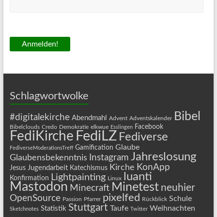
Schlagwortwolke
Bibel
#digitalekirche
Abendmahl
Advent
Adventskalender
Facebook
Bibelclouds
Credo
Demokratie
elkwue
Esslingen
FediLZ
FediKirche
Fediverse
Glaube
Gamification
FediverseModerationsTreff
Jahreslosung
Instagram
Glaubensbekenntnis
KonApp
Kirche
Jugendarbeit
Jesus
Katechismus
luanti
Lightpainting
Konfirmation
Linux
Mastodon
Minetest
neuhier
Minecraft
pixelfed
OpenSource
Schule
Passion
Pfarrer
Rückblick
Stuttgart
Taufe
Weihnachten
Statistik
Sketchnotes
Twitter