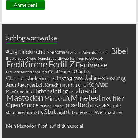
Schlagwortwolke
Bibel
#digitalekirche
Abendmahl
Advent
Adventskalender
Facebook
Bibelclouds
Credo
Demokratie
elkwue
Esslingen
FediLZ
FediKirche
Fediverse
Glaube
Gamification
FediverseModerationsTreff
Jahreslosung
Glaubensbekenntnis
Instagram
KonApp
Kirche
Jugendarbeit
Jesus
Katechismus
luanti
Lightpainting
Konfirmation
Linux
Mastodon
Minetest
neuhier
Minecraft
pixelfed
OpenSource
Schule
Passion
Pfarrer
Rückblick
Stuttgart
Taufe
Weihnachten
Statistik
Sketchnotes
Twitter
Mein Mastodon-Profil auf bildung.social