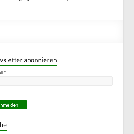
sletter abonnieren
il
*
he