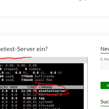
etest-Server ein?
New
E-Ma
Suc