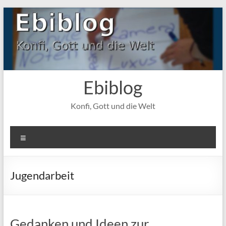
Zum
Inhalt
springen
Ebiblog
Konfi, Gott und die Welt
Menü
Jugendarbeit
Gedanken und Ideen zur