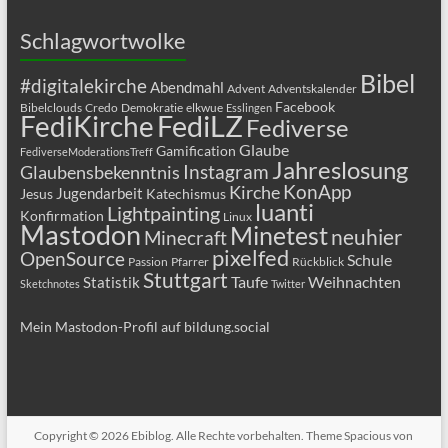
Schlagwortwolke
Bibel
#digitalekirche
Abendmahl
Advent
Adventskalender
Facebook
Bibelclouds
Credo
Demokratie
elkwue
Esslingen
FediLZ
FediKirche
Fediverse
Glaube
Gamification
FediverseModerationsTreff
Jahreslosung
Glaubensbekenntnis
Instagram
KonApp
Kirche
Jugendarbeit
Jesus
Katechismus
luanti
Lightpainting
Konfirmation
Linux
Mastodon
Minetest
neuhier
Minecraft
pixelfed
OpenSource
Schule
Passion
Pfarrer
Rückblick
Stuttgart
Taufe
Weihnachten
Statistik
Sketchnotes
Twitter
Mein Mastodon-Profil auf bildung.social
Copyright © 2026
Ebiblog
. Alle Rechte vorbehalten. Theme
Spacious
von