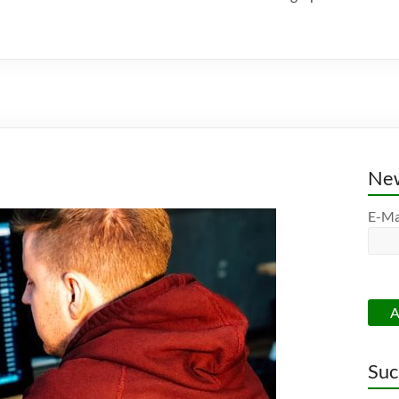
New
E-Ma
Suc