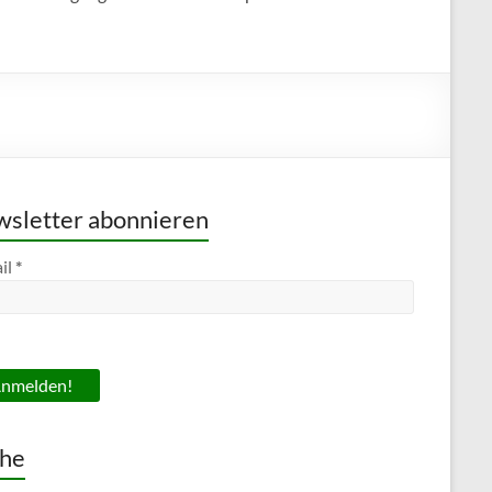
sletter abonnieren
il
*
he