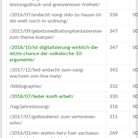
leistungsdruck-und-grenzenloser-freiheit/
/2016/07/andacht-song-sido-zu-hause-ist-
358
00
die-welt-noch-in-ordnung/
/2015/09/gebetsmeditationphantasiereise-
347
00
zum-thema-koerper/
/2018/10/ist-digitalisierung-wirklich-die-
347
00
letzte-chance-der-volkskirche-10-
argumente/
/2017/12/lied-andacht-zum-song-
343
00
wachsen-von-lina-maly/
/bibliographie/
332
00
/2018/07/lieder-konfi-arbeit/
330
00
/tag/jahreslosung/
318
00
/2017/07/gottesdienst-zum-verlorenen-
315
00
sohn/
/2016/03/ein-weites-herz-fuer-zachaeus-
269
00