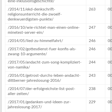
eine-inklusionsgeschichte/
/2014/11/ekd-denkschrift-
263
00
religionsunterricht-die-zwoelf-
denkwuerdigsten-punkte/
/2016/10/wie-richtet-man-einen-online-
247
00
minetest-server-ein/
/2014/05/lied-zu-himmelfahrt/
246
00
/2017/02/gottesdienst-fuer-konfis-als-
246
00
zwang-10-argumente/
/2017/05/andacht-zum-song-kompliziert-
244
00
von-namika/
/2016/01/getrost-durchs-leben-andacht-
243
00
dittberner-jahreslosung-2016/
/2014/07/der-erfolgreichste-list-post-
238
00
aller-zeiten/
/2017/01/gedanken-und-ideen-zur-
229
00
jahreslosung-2017/