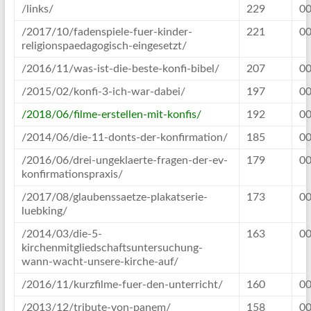
/links/
229
00
/2017/10/fadenspiele-fuer-kinder-
221
00
religionspaedagogisch-eingesetzt/
/2016/11/was-ist-die-beste-konfi-bibel/
207
00
/2015/02/konfi-3-ich-war-dabei/
197
00
/2018/06/filme-erstellen-mit-konfis/
192
00
/2014/06/die-11-donts-der-konfirmation/
185
00
/2016/06/drei-ungeklaerte-fragen-der-ev-
179
00
konfirmationspraxis/
/2017/08/glaubenssaetze-plakatserie-
173
00
luebking/
/2014/03/die-5-
163
00
kirchenmitgliedschaftsuntersuchung-
wann-wacht-unsere-kirche-auf/
/2016/11/kurzfilme-fuer-den-unterricht/
160
00
/2013/12/tribute-von-panem/
158
00