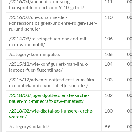
/2016/04/andacht-zum-song-
111
00
luxusproblem-und-zum-9-10-gebot/
/2016/02/die-zunahme-der-
110
00
konfessionslosigkeit-und-ihre-folgen-fuer-
ru-und-schule/
/2014/08/reisetagebuch-england-mit-
106
00
dem-wohnmobil/
/category/konfi-impulse/
106
00
/2015/12/wie-konfiguriert-man-linux-
104
00
laptops-fuer-fluechtlinge/
/2015/12/advents-gottesdienst-zum-film-
103
00
der-unbekannte-von-juliette-soubrier/
/2018/03/jugendgottesdienste-kirche-
102
00
bauen-mit-minecraft-bzw-minetest/
/2018/02/wie-digital-soll-unsere-kirche-
100
00
werden/
/category/andacht/
99
00