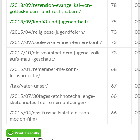
/2018/09/rezension-evangelikal-von-
78
00
gotteskindern-und-rechthabern/
/2018/09/konfi3-und-jugendarbeit/
75
00
/2015/04/religioese-jugendfeiern/
73
00
/2017/09/coole-vikar-innen-lernen-konfi/
73
00
/2017/10/die-volxbibel-dem-jugend-volk-
73
00
aufs-maul-geschaut/
/2015/01/remember-me-konfi-
68
00
lernsprueche/
/tag/vater-unser/
67
00
/2015/07/30tagesketchnotechallenge-
66
00
sketchnotes-fuer-einen-anfaenger/
/2016/04/das-fussballspiel-ein-stop-
66
00
motion-film/