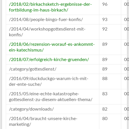
/2018/02/birkachsketch-ergebnisse-der-
96
00
fortbildung-im-haus-birkach/
/2014/08/people-bingo-fuer-konfis/
93
00
/2014/04/workshopgottesdienst-mit-
92
00
konfis/
/2018/06/rezension-worauf-es-ankommt-
89
00
ein-katechismus/
/2018/07/erfolgreich-kirche-gruenden/
89
00
/category/gottesdienst/
89
00
/2016/09/duckduckgo-warum-ich-mit-
88
00
der-ente-suche/
/2015/05/eine-echte-katastrophe-
83
00
gottesdienst-zu-diesem-aktuellen-thema/
/category/downloads/
82
00
/2016/04/braucht-unsere-kirche-
80
00
marketing/