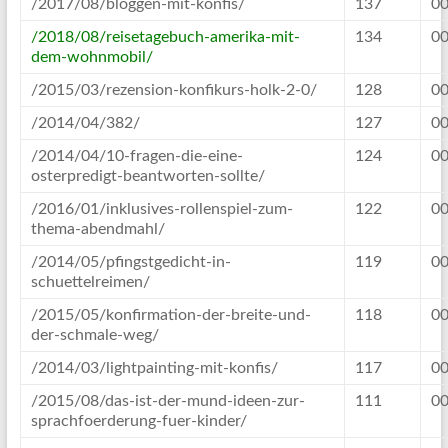
/2017/08/bloggen-mit-konfis/
137
00
/2018/08/reisetagebuch-amerika-mit-
134
00
dem-wohnmobil/
/2015/03/rezension-konfikurs-holk-2-0/
128
00
/2014/04/382/
127
00
/2014/04/10-fragen-die-eine-
124
00
osterpredigt-beantworten-sollte/
/2016/01/inklusives-rollenspiel-zum-
122
00
thema-abendmahl/
/2014/05/pfingstgedicht-in-
119
00
schuettelreimen/
/2015/05/konfirmation-der-breite-und-
118
00
der-schmale-weg/
/2014/03/lightpainting-mit-konfis/
117
00
/2015/08/das-ist-der-mund-ideen-zur-
111
00
sprachfoerderung-fuer-kinder/