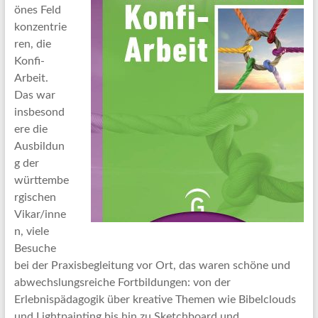
önes Feld
konzentrie
ren, die
Konfi-
Arbeit.
Das war
insbesond
ere die
Ausbildun
g der
württembe
rgischen
Vikar/inne
n, viele
Besuche
bei der Praxisbegleitung vor Ort, das waren schöne und
abwechslungsreiche Fortbildungen: von der
Erlebnispädagogik über kreative Themen wie Bibelclouds
und Lightpainting bis hin zu Sketchboard und