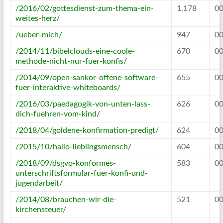
/2016/02/gottesdienst-zum-thema-ein-
1.178
00
weites-herz/
/ueber-mich/
947
00
/2014/11/bibelclouds-eine-coole-
670
00
methode-nicht-nur-fuer-konfis/
/2014/09/open-sankor-offene-software-
655
00
fuer-interaktive-whiteboards/
/2016/03/paedagogik-von-unten-lass-
626
00
dich-fuehren-vom-kind/
/2018/04/goldene-konfirmation-predigt/
624
00
/2015/10/hallo-lieblingsmensch/
604
00
/2018/09/dsgvo-konformes-
583
00
unterschriftsformular-fuer-konfi-und-
jugendarbeit/
/2014/08/brauchen-wir-die-
521
00
kirchensteuer/