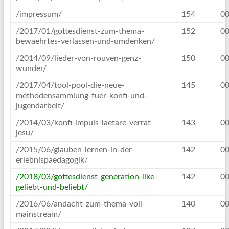
/impressum/
154
00
/2017/01/gottesdienst-zum-thema-
152
00
bewaehrtes-verlassen-und-umdenken/
/2014/09/lieder-von-rouven-genz-
150
00
wunder/
/2017/04/tool-pool-die-neue-
145
00
methodensammlung-fuer-konfi-und-
jugendarbeit/
/2014/03/konfi-impuls-laetare-verrat-
143
00
jesu/
/2015/06/glauben-lernen-in-der-
142
00
erlebnispaedagogik/
/2018/03/gottesdienst-generation-like-
142
00
geliebt-und-beliebt/
/2016/06/andacht-zum-thema-voll-
140
00
mainstream/