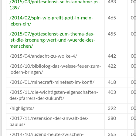
/2015/03/gottesdienst-selbstannahme-ps-
493
00
139/
/2014/02/spin-wie-greift-gott-in-mein-
465
00
leben-ein/
/2015/07/gottesdienst-zum-thema-das-
455
00
ist-die-kroenung-wert-und-wuerde-des-
menschen/
/2015/04/andacht-zu-wolke-4/
442
00
/2016/10/bibliolog-das-weisse-feuer-zum-
422
00
lodern-bringen/
/2016/01/minecraft-minetest-im-konfi/
418
00
/2015/11/die-wichtigsten-eigenschaften-
403
00
des-pfarrers-der-zukunft/
/highlights/
392
00
/2017/11/rezension-der-anwalt-des-
380
00
paulus/
/2014/10/jugend-heute-zwischen-
365
00