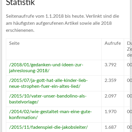
Statistik
Seitenaufrufe vom 1.1.2018 bis heute. Verlinkt sind die
am häufigsten aufgerufenen Artikel sowie alle 2018
erschienenen.
Seite
Aufrufe
Du
Ze
de
/2018/01/gedanken-und-ideen-zur-
3.792
00
jahreslosung-2018/
/2015/07/ja-gott-hat-alle-kinder-lieb-
2.359
00
neue-strophen-fuer-ein-altes-lied/
/2015/10/vater-unser-bandolino-als-
2.097
00
bastelvorlage/
/2014/02/wie-gestaltet-man-eine-gute-
1.970
00
konfirmation/
/2015/11/fadenspiel-die-jakobsleiter/
1.687
00