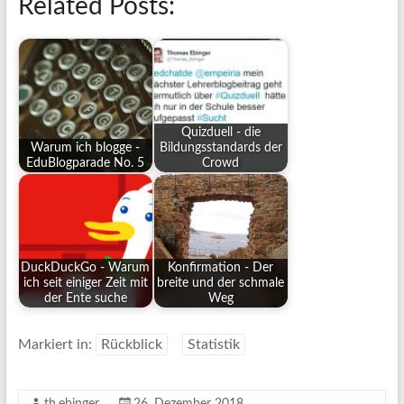
Related Posts:
Quizduell - die
Warum ich blogge -
Bildungsstandards der
EduBlogparade No. 5
Crowd
DuckDuckGo - Warum
Konfirmation - Der
ich seit einiger Zeit mit
breite und der schmale
der Ente suche
Weg
Markiert in:
Rückblick
Statistik
th.ebinger
26. Dezember 2018