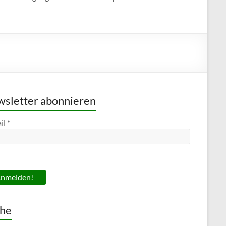
sletter abonnieren
il
*
he