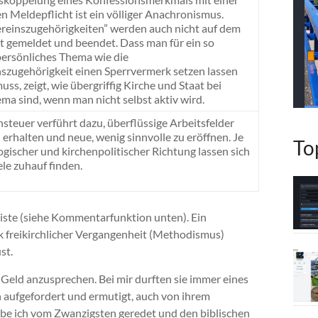
n Meldepflicht ist ein völliger Anachronismus.
reinszugehörigkeiten” werden auch nicht auf dem
 gemeldet und beendet. Dass man für ein so
 persönliches Thema wie die
szugehörigkeit einen Sperrvermerk setzen lassen
ss, zeigt, wie übergriffig Kirche und Staat bei
ma sind, wenn man nicht selbst aktiv wird.
steuer verführt dazu, überflüssige Arbeitsfelder
 erhalten und neue, wenig sinnvolle zu eröffnen. Je
To
gischer und kirchenpolitischer Richtung lassen sich
ele zuhauf finden.
Liste (siehe Kommentarfunktion unten). Ein
nk freikirchlicher Vergangenheit (Methodismus)
st.
 Geld anzusprechen. Bei mir durften sie immer eines
aufgefordert und ermutigt, auch von ihrem
abe ich vom Zwanzigsten geredet und den biblischen