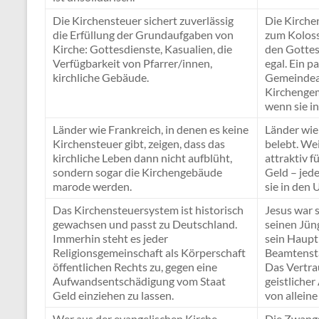
Die Kirchensteuer sichert zuverlässig
Die Kirchen
die Erfüllung der Grundaufgaben von
zum Koloss
Kirche: Gottesdienste, Kasualien, die
den Gottes
Verfügbarkeit von Pfarrer/innen,
egal. Ein p
kirchliche Gebäude.
Gemeindeau
Kirchengem
wenn sie in
Länder wie Frankreich, in denen es keine
Länder wie
Kirchensteuer gibt, zeigen, dass das
belebt. We
kirchliche Leben dann nicht aufblüht,
attraktiv f
sondern sogar die Kirchengebäude
Geld – jede
marode werden.
sie in den 
Das Kirchensteuersystem ist historisch
Jesus war s
gewachsen und passt zu Deutschland.
seinen Jün
Immerhin steht es jeder
sein Haupt
Religionsgemeinschaft als Körperschaft
Beamtensta
öffentlichen Rechts zu, gegen eine
Das Vertra
Aufwandsentschädigung vom Staat
geistlicher
Geld einziehen zu lassen.
von alleine
Wer aus der evangelischen Kirche
Die Zwangs