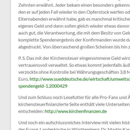
Zehnten erwähnt. Jeder bekam einen besonders gekennze
den er auf jeden Fall wieder in den Opferstock werfen o
Elternabenden erwähnt habe, gab es manchmal kritische 
eigenes Geld und dann sollen gleich wieder etwas davon
auch gut, die Verantwortung, die mit dem Besitz von Ge
komplette Spendenergebnis der Konfirmanden wurde dan
abgedruckt. Von überraschend großen Scheinen bis hin zu
P. S. Das mit der Kirchensteuer eingenommene Geld wird 
vertrauensvoll verwaltet. So etwas kommt jedenfalls äu
verzockte ohne Kontrolle bei Währungsgeschäften 3,8 M
Euro,
http://www.sueddeutsche.de/wirtschaft/umweltsc
spendengeld-1.2000429
Und zum Schluss noch Lesefutter für alle Pro-Fans und Ä
kirchensteuerfinianzierte Seite enthält viele Unterseit
entscheiden:
http://www.kirchenfinanzen.de
Und noch ein aufschlussreiches Interview mit vielen h
der Evang. Landeskirche in Württemberg, Dr. Martin Ka