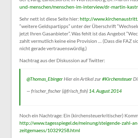
und-menschen/menschen-im-interview/dr-martin-kastr
Sehr nett ist diese Seite hier:
http://www.kirchenaustrit
“weitere Geldspartipps” unter der Überschrift “Wechseln
jetzt Ihren Gasanbieter”. Was fehlt ist das Angebot “Wech
zahlt vermutlich keine eine Provision … (Dass die FAZ si
nicht gerade vertrauenswürdig.)
Nachtrag aus der Diskussion auf Twitter:
@Thomas_Ebinger
Hier ein Artikel zur
#Kirchensteuer
Di
— frischer_fischer (@frisch_fish)
14. August 2014
Noch ein Nachtrage: Ein (kirchensteuerkritischer) Komm
http://www.tagesspiegel.de/meinung/steigende-zahl-an-
zeitgemaess/10329258.html