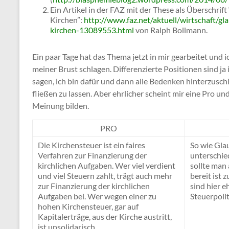
Ein Artikel in der FAZ mit der These als Überschrif
Kirchen”:
http://www.faz.net/aktuell/wirtschaft/g
kirchen-13089553.html
von Ralph Bollmann.
Ein paar Tage hat das Thema jetzt in mir gearbeitet und
meiner Brust schlagen. Differenzierte Positionen sind ja 
sagen, ich bin dafür und dann alle Bedenken hinterzuschl
fließen zu lassen. Aber ehrlicher scheint mir eine Pro un
Meinung bilden.
PRO
Die Kirchensteuer ist ein faires
So wie Glau
Verfahren zur Finanzierung der
unterschie
kirchlichen Aufgaben. Wer viel verdient
sollte man
und viel Steuern zahlt, trägt auch mehr
bereit ist 
zur Finanzierung der kirchlichen
sind hier 
Aufgaben bei. Wer wegen einer zu
Steuerpolit
hohen Kirchensteuer, gar auf
Kapitalerträge, aus der Kirche austritt,
ist unsolidarisch.