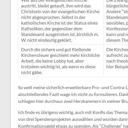
austritt, bleibt getauft, ihm wird das
bürgerliche
Christsein von der evangelischen Kirche
Andere “Ve
nicht abgesprochen. Selbst in der
Standesamt
katholischen Kirche ist der Status eines
sensibles,
Katholiken, der gegenüber dem
Konfession
Standesamt ausgetreten ist, kirchlich m.
kann und mu
W. nicht eindeutig geklärt.
diesem The
Durch die sichere und gut fließende
Die Kirchen
Kirchensteuer geschieht mehr kirchliche
aufrecht zu
Arbeit, die keine Lobby hat, aber
nach theolo
trotzdem wichtig ist, als wenn es diese
hier Beispi
nicht gäbe.
So weit meine sicherlich erweiterbare Pro- und Contra-
abschließendes Fazit wage ich nicht zu formulieren. Da
schlagen hier durchaus zwei Herzkammern in meiner Bru
Ich finde es übrigens wichtig, auch mit Konfis das Thema
von drei Spendenprojekten auswählen und wurden dann 
Konfirmationsgeld etwas zu spenden. Als “Challenge” h