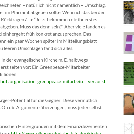
ichneten – natürlich nicht namentlich – Umschlag,
der im Pfarramt abgeben sollte. Wenn ich das bei den
Rückfragen à la: “Jetzt bekommen die ihr erstes
 abgeben. Muss das denn sein?” Aber viele fanden es
ld einhergeht früh konkret anzusprechen. Das
n ein paar Wochen später im Mitteilungsblatt
 leeren Umschlägen fand sich alles.
in der evangelischen Kirche m. E. halbwegs
ßerst selten vor: Ein Greenpeace-Mitarbeiter
illionen
hutzorganisation-greenpeace-mitarbeiter-verzockt-
rger-Potential für die Gegner: Diese vermutlich
en. Ob die Argumente überzeugen, muss jeder selbst
istorischen Hintergründen mit dem Finanzdezernenten
strup:
http://www.elk-wue.de/arbeitsfelder/kirche-