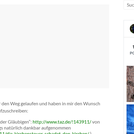
r den Weg gelaufen und haben in mir den Wunsch
ufzuschreiben:
s der Gläubigen”:
http://www.taz.de/!143911/
von
ogs natürlich dankbar aufgenommen
11/die-kirchensteuer-schadet-den-kirchen/
).