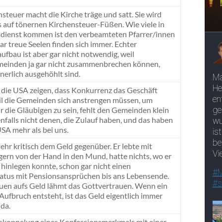
steuer macht die Kirche träge und satt. Sie wird
 auf tönernen Kirchensteuer-Füßen. Wie viele in
dienst kommen ist den verbeamteten Pfarrer/innen
aar treue Seelen finden sich immer. Echter
fbau ist aber gar nicht notwendig, weil
einden ja gar nicht zusammenbrechen können,
nerlich ausgehöhlt sind.
 die USA zeigen, dass Konkurrenz das Geschäft
il die Gemeinden sich anstrengen müssen, um
ür die Gläubigen zu sein, fehlt den Gemeinden klein
nfalls nicht denen, die Zulauf haben, und das haben
USA mehr als bei uns.
ehr kritisch dem Geld gegenüber. Er lebte mit
gern von der Hand in den Mund, hatte nichts, wo er
 hinlegen konnte, schon gar nicht einen
tus mit Pensionsansprüchen bis ans Lebensende.
uen aufs Geld lähmt das Gottvertrauen. Wenn ein
 Aufbruch entsteht, ist das Geld eigentlich immer
 da.
koppelung eines Konfessionsmerkmals mit einer