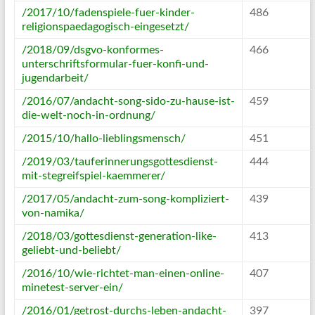
/2017/10/fadenspiele-fuer-kinder-
486
religionspaedagogisch-eingesetzt/
/2018/09/dsgvo-konformes-
466
unterschriftsformular-fuer-konfi-und-
jugendarbeit/
/2016/07/andacht-song-sido-zu-hause-ist-
459
die-welt-noch-in-ordnung/
/2015/10/hallo-lieblingsmensch/
451
/2019/03/tauferinnerungsgottesdienst-
444
mit-stegreifspiel-kaemmerer/
/2017/05/andacht-zum-song-kompliziert-
439
von-namika/
/2018/03/gottesdienst-generation-like-
413
geliebt-und-beliebt/
/2016/10/wie-richtet-man-einen-online-
407
minetest-server-ein/
/2016/01/getrost-durchs-leben-andacht-
397