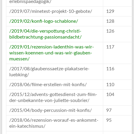
erlebnispaedagogik/
/2019/07/minetest-projekt-10-gebote/
129
/2019/02/konfi-logo-schablone/
128
/2019/04/die-verspottung-christi-
126
bildbetrachtung-passionsandacht/
/2019/01/rezension-ladenthin-was-wir-
117
wissen-koennen-und-was-wir-glauben-
muessen/
/2017/08/glaubenssaetze-plakatserie-
116
luebking/
/2018/06/filme-erstellen-mit-konfis/
110
/2015/12/advents-gottesdienst-zum-film-
104
der-unbekannte-von-juliette-soubrier/
/2015/04/body-percussion-mit-konfis/
97
/2018/06/rezension-worauf-es-ankommt-
95
ein-katechismus/