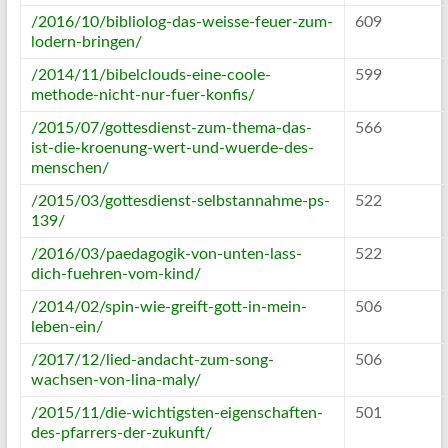
/2016/10/bibliolog-das-weisse-feuer-zum-
609
lodern-bringen/
/2014/11/bibelclouds-eine-coole-
599
methode-nicht-nur-fuer-konfis/
/2015/07/gottesdienst-zum-thema-das-
566
ist-die-kroenung-wert-und-wuerde-des-
menschen/
/2015/03/gottesdienst-selbstannahme-ps-
522
139/
/2016/03/paedagogik-von-unten-lass-
522
dich-fuehren-vom-kind/
/2014/02/spin-wie-greift-gott-in-mein-
506
leben-ein/
/2017/12/lied-andacht-zum-song-
506
wachsen-von-lina-maly/
/2015/11/die-wichtigsten-eigenschaften-
501
des-pfarrers-der-zukunft/