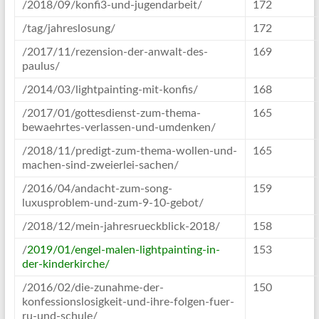
/2018/09/konfi3-und-jugendarbeit/
172
/tag/jahreslosung/
172
/2017/11/rezension-der-anwalt-des-
169
paulus/
/2014/03/lightpainting-mit-konfis/
168
/2017/01/gottesdienst-zum-thema-
165
bewaehrtes-verlassen-und-umdenken/
/2018/11/predigt-zum-thema-wollen-und-
165
machen-sind-zweierlei-sachen/
/2016/04/andacht-zum-song-
159
luxusproblem-und-zum-9-10-gebot/
/2018/12/mein-jahresrueckblick-2018/
158
/
2019/01/engel-malen-lightpainting-in-
153
der-kinderkirche/
/2016/02/die-zunahme-der-
150
konfessionslosigkeit-und-ihre-folgen-fuer-
ru-und-schule/