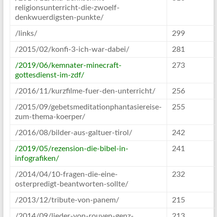
religionsunterricht-die-zwoelf-
denkwuerdigsten-punkte/
/links/
299
/2015/02/konfi-3-ich-war-dabei/
281
/2019/06/kemnater-minecraft-
273
gottesdienst-im-zdf/
/2016/11/kurzfilme-fuer-den-unterricht/
256
/2015/09/gebetsmeditationphantasiereise-
255
zum-thema-koerper/
/2016/08/bilder-aus-galtuer-tirol/
242
/2019/05/rezension-die-bibel-in-
241
infografiken/
/2014/04/10-fragen-die-eine-
232
osterpredigt-beantworten-sollte/
/2013/12/tribute-von-panem/
215
/2014/09/lieder-von-rouven-genz-
213