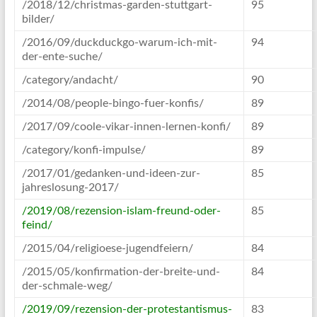
/2018/12/christmas-garden-stuttgart-
95
bilder/
/2016/09/duckduckgo-warum-ich-mit-
94
der-ente-suche/
/category/andacht/
90
/2014/08/people-bingo-fuer-konfis/
89
/2017/09/coole-vikar-innen-lernen-konfi/
89
/category/konfi-impulse/
89
/2017/01/gedanken-und-ideen-zur-
85
jahreslosung-2017/
/2019/08/rezension-islam-freund-oder-
85
feind/
/2015/04/religioese-jugendfeiern/
84
/2015/05/konfirmation-der-breite-und-
84
der-schmale-weg/
/2019/09/rezension-der-protestantismus-
83