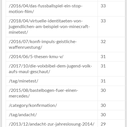
/2016/04/das-fussballspiel-ein-stop-
33
motion-film/
/2018/04/virtuelle-identitaeten-von-
33
jugendlichen-am-beispiel-von-minecraft-
minetest/
/2016/07/konfi-impuls-geistliche-
32
waffenruestung/
/2014/06/5-thesen-kmu-v/
31
/2017/10/die-volxbibel-dem-jugend-volk-
31
aufs-maul-geschaut/
/tag/minetest/
31
/2015/08/bastelbogen-fuer-einen-
30
mercedes/
/category/konfirmation/
30
/tag/andacht/
30
/2013/12/andacht-zur-jahreslosung-2014/
29