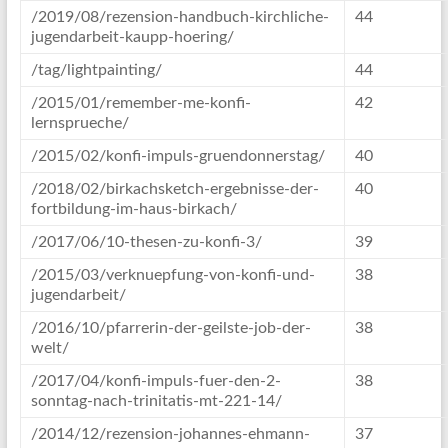
/2019/08/rezension-handbuch-kirchliche-
44
jugendarbeit-kaupp-hoering/
/tag/lightpainting/
44
/2015/01/remember-me-konfi-
42
lernsprueche/
/2015/02/konfi-impuls-gruendonnerstag/
40
/2018/02/birkachsketch-ergebnisse-der-
40
fortbildung-im-haus-birkach/
/2017/06/10-thesen-zu-konfi-3/
39
/2015/03/verknuepfung-von-konfi-und-
38
jugendarbeit/
/2016/10/pfarrerin-der-geilste-job-der-
38
welt/
/2017/04/konfi-impuls-fuer-den-2-
38
sonntag-nach-trinitatis-mt-221-14/
/2014/12/rezension-johannes-ehmann-
37