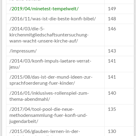
/
2019/04/minetest-tempelwelt/
149
/2016/11/was-ist-die-beste-konfi-bibel/
148
/2014/03/die-5-
146
kirchenmitgliedschaftsuntersuchung-
wann-wacht-unsere-kirche-auf/
/impressum/
143
/2014/03/konfi-impuls-laetare-verrat-
141
jesu/
/2015/08/das-ist-der-mund-ideen-zur-
141
sprachfoerderung-fuer-kinder/
/2016/01/inklusives-rollenspiel-zum-
140
thema-abendmahl/
/2017/04/tool-pool-die-neue-
135
methodensammlung-fuer-konfi-und-
jugendarbeit/
/2015/06/glauben-lernen-in-der-
130