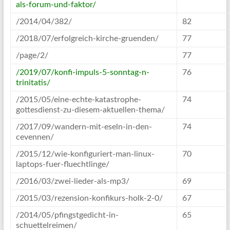
als-forum-und-faktor/
/2014/04/382/
82
/2018/07/erfolgreich-kirche-gruenden/
77
/page/2/
77
/2019/07/konfi-impuls-5-sonntag-n-
76
trinitatis/
/2015/05/eine-echte-katastrophe-
74
gottesdienst-zu-diesem-aktuellen-thema/
/2017/09/wandern-mit-eseln-in-den-
74
cevennen/
/2015/12/wie-konfiguriert-man-linux-
70
laptops-fuer-fluechtlinge/
/2016/03/zwei-lieder-als-mp3/
69
/2015/03/rezension-konfikurs-holk-2-0/
67
/2014/05/pfingstgedicht-in-
65
schuettelreimen/