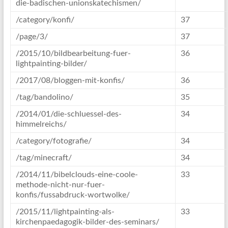
die-badischen-unionskatechismen/
/category/konfi/
37
/page/3/
37
/2015/10/bildbearbeitung-fuer-
36
lightpainting-bilder/
/2017/08/bloggen-mit-konfis/
36
/tag/bandolino/
35
/2014/01/die-schluessel-des-
34
himmelreichs/
/category/fotografie/
34
/tag/minecraft/
34
/2014/11/bibelclouds-eine-coole-
33
methode-nicht-nur-fuer-
konfis/fussabdruck-wortwolke/
/2015/11/lightpainting-als-
33
kirchenpaedagogik-bilder-des-seminars/