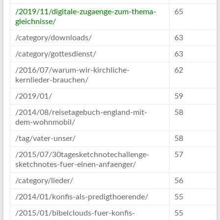
/2019/11/digitale-zugaenge-zum-thema-
65
gleichnisse/
/category/downloads/
63
/category/gottesdienst/
63
/2016/07/warum-wir-kirchliche-
62
kernlieder-brauchen/
/2019/01/
59
/2014/08/reisetagebuch-england-mit-
58
dem-wohnmobil/
/tag/vater-unser/
58
/2015/07/30tagesketchnotechallenge-
57
sketchnotes-fuer-einen-anfaenger/
/category/lieder/
56
/2014/01/konfis-als-predigthoerende/
55
/2015/01/bibelclouds-fuer-konfis-
55