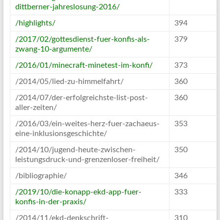
dittberner-jahreslosung-2016/
/highlights/
394
/2017/02/gottesdienst-fuer-konfis-als-
379
zwang-10-argumente/
/2016/01/minecraft-minetest-im-konfi/
373
/2014/05/lied-zu-himmelfahrt/
360
/2014/07/der-erfolgreichste-list-post-
360
aller-zeiten/
/2016/03/ein-weites-herz-fuer-zachaeus-
353
eine-inklusionsgeschichte/
/2014/10/jugend-heute-zwischen-
350
leistungsdruck-und-grenzenloser-freiheit/
/bibliographie/
346
/2019/10/die-konapp-ekd-app-fuer-
333
konfis-in-der-praxis/
/2014/11/ekd-denkschrift-
310