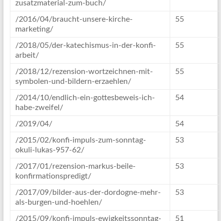
zusatzmaterial-zum-buch/
/2016/04/braucht-unsere-kirche-
55
marketing/
/2018/05/der-katechismus-in-der-konfi-
55
arbeit/
/2018/12/rezension-wortzeichnen-mit-
55
symbolen-und-bildern-erzaehlen/
/2014/10/endlich-ein-gottesbeweis-ich-
54
habe-zweifel/
/2019/04/
54
/2015/02/konfi-impuls-zum-sonntag-
53
okuli-lukas-957-62/
/2017/01/rezension-markus-beile-
53
konfirmationspredigt/
/2017/09/bilder-aus-der-dordogne-mehr-
53
als-burgen-und-hoehlen/
/2015/09/konfi-impuls-ewigkeitssonntag-
51