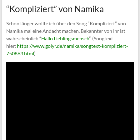
“Kompliziert” von Namika
Schon länger wollte ich über den Song “Kompliziert” von
Namika mal eine Andacht machen. Bekannter von ihr ist
wahrscheinlich “
Hallo Lieblingsmensch
“. (Songtext
hier:
https://www.golyr.de/namika/songtext-kompliziert-
750863.html
)