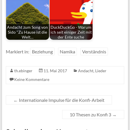
Andacht zum Song von
DuckDuckGo - Warum
Sido "Zu Hause ist die
ich seit einiger Zeit mit
Welt…
der Ente suche
Markiert in:
Beziehung
Namika
Verständnis
th.ebinger
11. Mai 2017
Andacht
,
Lieder
Keine Kommentare
←
Internationale Impulse für die Konfi-Arbeit
10 Thesen zu Konfi 3
→