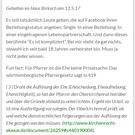
Gehalten im Haus Birkach am 11.5.17
Es soll tatsächlich Leute geben, die auf Facebook ihren
Beziehungsstatus angeben. Single. In einer Beziehung. In
einer eingetragenen Lebenspartnerschaft. Und dann dieses
berühmte “Es ist kompliziert”. Bei mir steht da gar nichts,
obwohl ich seit bald 18 Jahren verheiratet bin. Muss ja
nicht jeder wissen.
Fun fact: Für Pfarrer ist die Ehe keine Privatsache. Das
württembergische Pfarrergesetz sagt in §19
( 3 ) Droht die Auflösung der Ehe (Ehescheidung, Eheaufhebung,
Ehenichtigkeit), so hat der Pfarrer den Oberkirchenrat hierüber
und über die Gründe alsbald zu unterrichten. Ergeht ein Urteil, so
ist eine Ausfertigung vorzulegen. Der Oberkirchenrat prüft, ob
und welche dienstrechtlichen Folgerungen aus der Auflösung der
Ehe gezogen werden müssen.
(
http://www.kirchenrecht-
ekwue.de/document/26259#s440190004
).