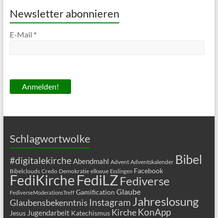
Newsletter abonnieren
E-Mail
*
Schlagwortwolke
Bibel
#digitalekirche
Abendmahl
Advent
Adventskalender
Facebook
Bibelclouds
Credo
Demokratie
elkwue
Esslingen
FediLZ
FediKirche
Fediverse
Glaube
Gamification
FediverseModerationsTreff
Jahreslosung
Glaubensbekenntnis
Instagram
KonApp
Kirche
Jugendarbeit
Jesus
Katechismus