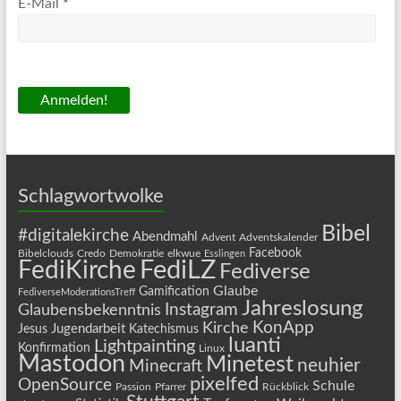
E-Mail
*
Schlagwortwolke
Bibel
#digitalekirche
Abendmahl
Advent
Adventskalender
Facebook
Bibelclouds
Credo
Demokratie
elkwue
Esslingen
FediLZ
FediKirche
Fediverse
Glaube
Gamification
FediverseModerationsTreff
Jahreslosung
Instagram
Glaubensbekenntnis
KonApp
Kirche
Jugendarbeit
Jesus
Katechismus
luanti
Lightpainting
Konfirmation
Linux
Mastodon
Minetest
neuhier
Minecraft
pixelfed
OpenSource
Schule
Passion
Pfarrer
Rückblick