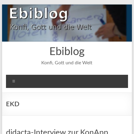
Zum
Inhalt
springen
Ebiblog
Konfi, Gott und die Welt
Menü
EKD
didacta-Interview zur KonApp