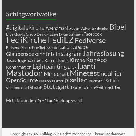
Schlagwortwolke
Bibel
#digitalekirche
Abendmahl
Advent
Adventskalender
Facebook
Bibelclouds
Credo
Demokratie
elkwue
Esslingen
FediLZ
FediKirche
Fediverse
Glaube
Gamification
FediverseModerationsTreff
Jahreslosung
Glaubensbekenntnis
Instagram
KonApp
Kirche
Jugendarbeit
Jesus
Katechismus
luanti
Lightpainting
Konfirmation
Linux
Mastodon
Minetest
neuhier
Minecraft
pixelfed
OpenSource
Schule
Passion
Pfarrer
Rückblick
Stuttgart
Taufe
Weihnachten
Statistik
Sketchnotes
Twitter
Mein Mastodon-Profil auf bildung.social
Copyright © 2026
Ebiblog
. Alle Rechte vorbehalten. Theme
Spacious
von