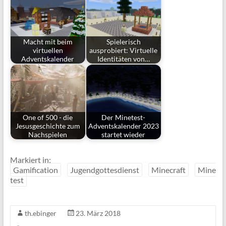
Macht mit beim
Spielerisch
virtuellen
ausprobiert: Virtuelle
Adventskalender
Identitäten von…
One of 500 - die
Der Minetest-
Jesusgeschichte zum
Adventskalender 2023
Nachspielen
startet wieder
Markiert in:
Gamification
Jugendgottesdienst
Minecraft
Mine
test
th.ebinger
23. März 2018