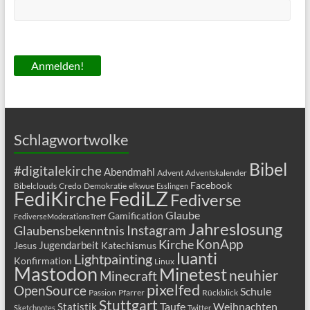
Schlagwortwolke
Bibel
#digitalekirche
Abendmahl
Advent
Adventskalender
Facebook
Bibelclouds
Credo
Demokratie
elkwue
Esslingen
FediLZ
FediKirche
Fediverse
Glaube
Gamification
FediverseModerationsTreff
Jahreslosung
Glaubensbekenntnis
Instagram
KonApp
Kirche
Jugendarbeit
Jesus
Katechismus
luanti
Lightpainting
Konfirmation
Linux
Mastodon
Minetest
neuhier
Minecraft
pixelfed
OpenSource
Schule
Passion
Pfarrer
Rückblick
Stuttgart
Taufe
Weihnachten
Statistik
Sketchnotes
Twitter