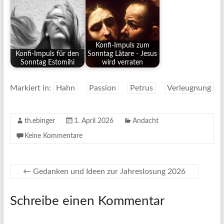
Konfi-Impuls zum
Konfi-Impuls für den
Sonntag Lätare - Jesus
Sonntag Estomihi
wird verraten
Markiert in:
Hahn
Passion
Petrus
Verleugnung
th.ebinger
1. April 2026
Andacht
Keine Kommentare
←
Gedanken und Ideen zur Jahreslosung 2026
Schreibe einen Kommentar