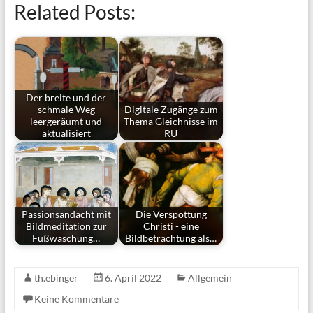
Related Posts:
Der breite und der
schmale Weg
Digitale Zugänge zum
leergeräumt und
Thema Gleichnisse im
aktualisiert
RU
Passionsandacht mit
Die Verspottung
Bildmeditation zur
Christi - eine
Fußwaschung…
Bildbetrachtung als…
th.ebinger
6. April 2022
Allgemein
Keine Kommentare