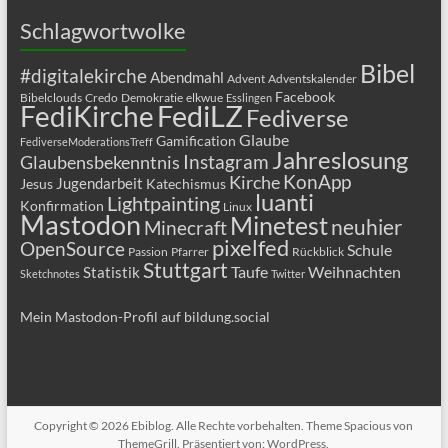
Schlagwortwolke
Bibel
#digitalekirche
Abendmahl
Advent
Adventskalender
Facebook
Bibelclouds
Credo
Demokratie
elkwue
Esslingen
FediLZ
FediKirche
Fediverse
Glaube
Gamification
FediverseModerationsTreff
Jahreslosung
Glaubensbekenntnis
Instagram
KonApp
Kirche
Jugendarbeit
Jesus
Katechismus
luanti
Lightpainting
Konfirmation
Linux
Mastodon
Minetest
neuhier
Minecraft
pixelfed
OpenSource
Schule
Passion
Pfarrer
Rückblick
Stuttgart
Taufe
Weihnachten
Statistik
Sketchnotes
Twitter
Mein Mastodon-Profil auf bildung.social
Copyright © 2026
Ebiblog
. Alle Rechte vorbehalten. Theme
Spacious
von
ThemeGrill. Präsentiert von:
WordPress
.