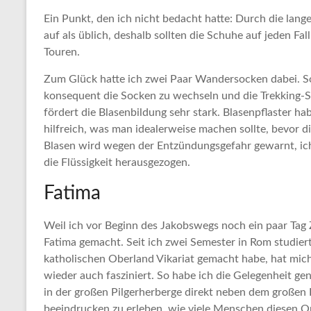
Ein Punkt, den ich nicht bedacht hatte: Durch die lan
auf als üblich, deshalb sollten die Schuhe auf jeden Fa
Touren.
Zum Glück hatte ich zwei Paar Wandersocken dabei. S
konsequent die Socken zu wechseln und die Trekking-S
fördert die Blasenbildung sehr stark. Blasenpflaster ha
hilfreich, was man idealerweise machen sollte, bevor d
Blasen wird wegen der Entzündungsgefahr gewarnt, ich 
die Flüssigkeit herausgezogen.
Fatima
Weil ich vor Beginn des Jakobswegs noch ein paar Tag 
Fatima gemacht. Seit ich zwei Semester in Rom studiert
katholischen Oberland Vikariat gemacht habe, hat mich
wieder auch fasziniert. So habe ich die Gelegenheit g
in der großen Pilgerherberge direkt neben dem großen
beeindrucken zu erleben, wie viele Menschen diesen O