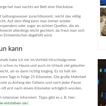
erge hat man nachts am Bett eine Steckdose.
it Leitungswasser zurechtkommt, reicht das völlig
icht. Auf dem Weg kann man immer wieder
erspendern oder sogar an echten Quellen, die als
eckt allerdings leicht gechlort, da freut man sich
on Einheimischen abgefüllt wird.
un kann
eshalb habe ich mir im Vorfeld Hirschtalgcreme
bin schon zu Hause und auch im Urlaub viel gelaufen
cht, als es dann richtig losging. Es ist halt ein
ere Tage in Folge 25 Kilometer. Die große Mehrheit
usste zu Anfang des Gehens und nach jeder Pause
oft erst nach einem Kilometer erträglich wurden.
ntensiver informiert. Tipps gibt es z. B. hier:
e-entstehen-sie/
.