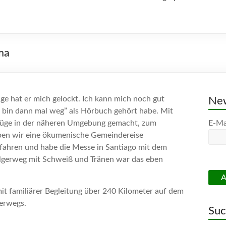
ma
e hat er mich gelockt. Ich kann mich noch gut
New
ch bin dann mal weg” als Hörbuch gehört habe. Mit
flüge in der näheren Umgebung gemacht, zum
E-Ma
en wir eine ökumenische Gemeindereise
efahren und habe die Messe in Santiago mit dem
Pilgerweg mit Schweiß und Tränen war das eben
mit familiärer Begleitung über 240 Kilometer auf dem
terwegs.
Su