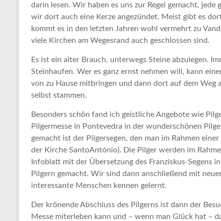
darin lesen. Wir haben es uns zur Regel gemacht, jede
wir dort auch eine Kerze angezündet. Meist gibt es dor
kommt es in den letzten Jahren wohl vermehrt zu Van
viele Kirchen am Wegesrand auch geschlossen sind.
Es ist ein alter Brauch, unterwegs Steine abzulegen. I
Steinhaufen. Wer es ganz ernst nehmen will, kann einen
von zu Hause mitbringen und dann dort auf dem Weg a
selbst stammen.
Besonders schön fand ich geistliche Angebote wie Pilg
Pilgermesse in Pontevedra in der wunderschönen Pilger
gemacht ist der Pilgersegen, den man im Rahmen einer
der Kirche SantoAntónio). Die Pilger werden im Rahm
Infoblatt mit der Übersetzung des Franziskus-Segens in
Pilgern gemacht. Wir sind dann anschließend mit neue
interessante Menschen kennen gelernt.
Der krönende Abschluss des Pilgerns ist dann der Besu
Messe miterleben kann und – wenn man Glück hat – d