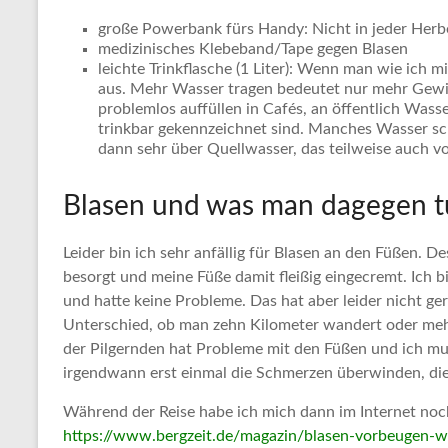
große Powerbank fürs Handy: Nicht in jeder Herb
medizinisches Klebeband/Tape gegen Blasen
leichte Trinkflasche (1 Liter): Wenn man wie ich m
aus. Mehr Wasser tragen bedeutet nur mehr Gew
problemlos auffüllen in Cafés, an öffentlich Wass
trinkbar gekennzeichnet sind. Manches Wasser schm
dann sehr über Quellwasser, das teilweise auch v
Blasen und was man dagegen t
Leider bin ich sehr anfällig für Blasen an den Füßen. D
besorgt und meine Füße damit fleißig eingecremt. Ich 
und hatte keine Probleme. Das hat aber leider nicht gerei
Unterschied, ob man zehn Kilometer wandert oder mehr
der Pilgernden hat Probleme mit den Füßen und ich m
irgendwann erst einmal die Schmerzen überwinden, die 
Während der Reise habe ich mich dann im Internet noch i
https://www.bergzeit.de/magazin/blasen-vorbeugen-wi