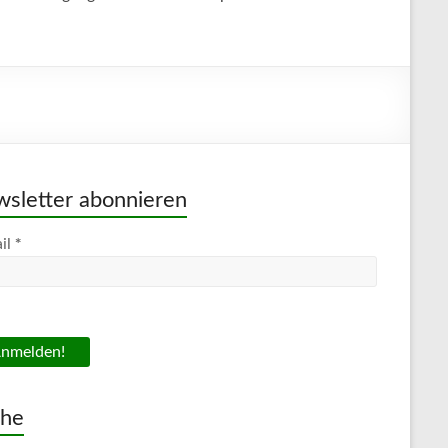
sletter abonnieren
*
il
che