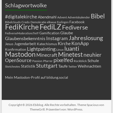
Schlagwortwolke
Bibel
#digitalekirche
Abendmahl
Advent
Adventskalender
Facebook
Bibelclouds
Credo
Demokratie
elkwue
Esslingen
FediLZ
FediKirche
Fediverse
Glaube
Gamification
FediverseModerationsTreff
Jahreslosung
Glaubensbekenntnis
Instagram
KonApp
Kirche
Jugendarbeit
Jesus
Katechismus
luanti
Lightpainting
Konfirmation
Linux
Mastodon
Minetest
neuhier
Minecraft
pixelfed
OpenSource
Schule
Passion
Pfarrer
Rückblick
Stuttgart
Taufe
Weihnachten
Statistik
Sketchnotes
Twitter
Mein Mastodon-Profil auf bildung.social
Copyright © 2026
Ebiblog
. Alle Rechte vorbehalten. Theme
Spacious
von
ThemeGrill. Präsentiert von:
WordPress
.