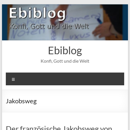
Zum
Inhalt
springen
Ebiblog
Konfi, Gott und die Welt
Menü
Jakobsweg
Der französische Jakobsweg von