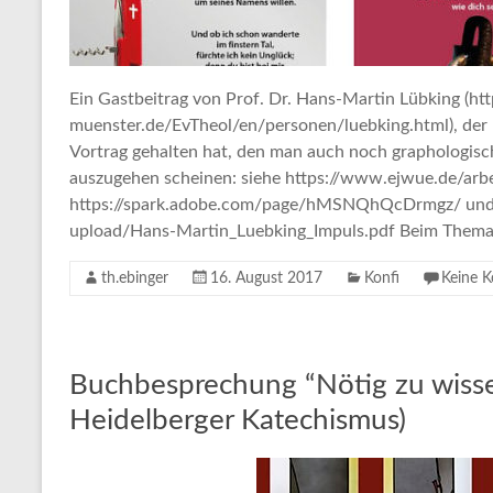
Ein Gastbeitrag von Prof. Dr. Hans-Martin Lübking (ht
muenster.de/EvTheol/en/personen/luebking.html), der
Vortrag gehalten hat, den man auch noch graphologisc
auszugehen scheinen: siehe https://www.ejwue.de/arbe
https://spark.adobe.com/page/hMSNQhQcDrmgz/ und h
upload/Hans-Martin_Luebking_Impuls.pdf Beim Thema
th.ebinger
16. August 2017
Konfi
Keine 
Buchbesprechung “Nötig zu wisse
Heidelberger Katechismus)