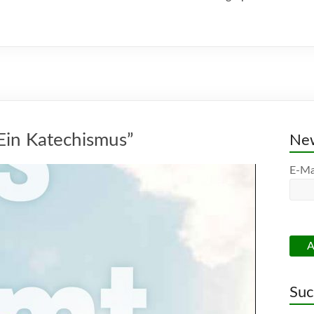
Ein Katechismus”
New
E-Ma
Su