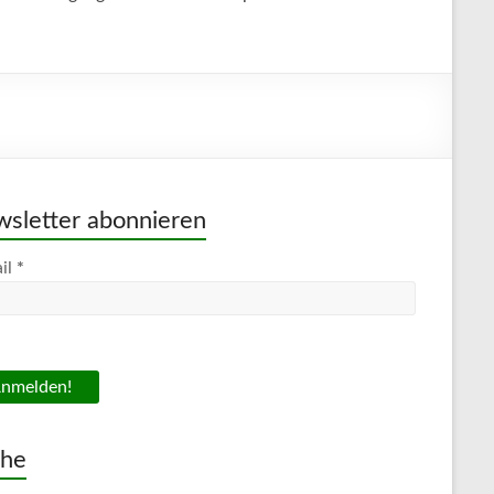
sletter abonnieren
il
*
che