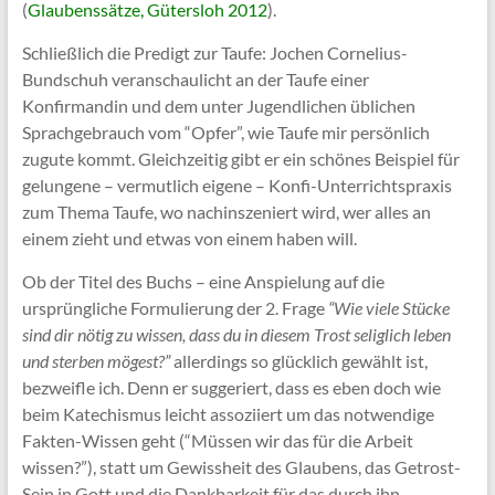
(
Glaubenssätze, Gütersloh 2012
).
Schließlich die Predigt zur Taufe: Jochen Cornelius-
Bundschuh veranschaulicht an der Taufe einer
Konfirmandin und dem unter Jugendlichen üblichen
Sprachgebrauch vom “Opfer”, wie Taufe mir persönlich
zugute kommt. Gleichzeitig gibt er ein schönes Beispiel für
gelungene – vermutlich eigene – Konfi-Unterrichtspraxis
zum Thema Taufe, wo nachinszeniert wird, wer alles an
einem zieht und etwas von einem haben will.
Ob der Titel des Buchs – eine Anspielung auf die
ursprüngliche Formulierung der 2. Frage
“Wie viele Stücke
sind dir nötig zu wissen, dass du in diesem Trost seliglich leben
und sterben mögest?”
allerdings so glücklich gewählt ist,
bezweifle ich. Denn er suggeriert, dass es eben doch wie
beim Katechismus leicht assoziiert um das notwendige
Fakten-Wissen geht (“Müssen wir das für die Arbeit
wissen?”), statt um Gewissheit des Glaubens, das Getrost-
Sein in Gott und die Dankbarkeit für das durch ihn