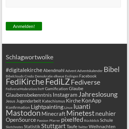
Schlagwortwolke
Bibel
#digitalekirche
Abendmahl
Advent
Adventskalender
Facebook
Bibelclouds
Credo
Demokratie
elkwue
Esslingen
FediLZ
FediKirche
Fediverse
Glaube
Gamification
FediverseModerationsTreff
Jahreslosung
Glaubensbekenntnis
Instagram
KonApp
Kirche
Jugendarbeit
Jesus
Katechismus
luanti
Lightpainting
Konfirmation
Linux
Mastodon
Minetest
neuhier
Minecraft
pixelfed
OpenSource
Schule
Passion
Pfarrer
Rückblick
Stuttgart
Taufe
Weihnachten
Statistik
Sketchnotes
Twitter