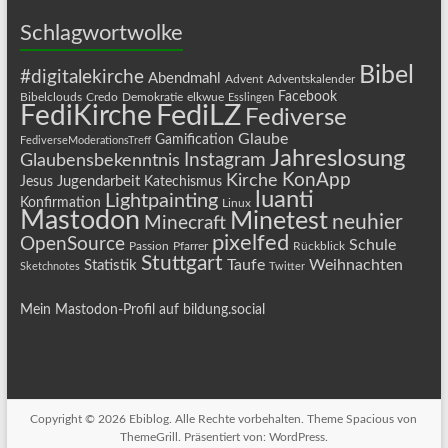
Schlagwortwolke
Bibel
#digitalekirche
Abendmahl
Advent
Adventskalender
Facebook
Bibelclouds
Credo
Demokratie
elkwue
Esslingen
FediLZ
FediKirche
Fediverse
Glaube
Gamification
FediverseModerationsTreff
Jahreslosung
Instagram
Glaubensbekenntnis
KonApp
Kirche
Jugendarbeit
Jesus
Katechismus
luanti
Lightpainting
Konfirmation
Linux
Mastodon
Minetest
neuhier
Minecraft
pixelfed
OpenSource
Schule
Passion
Pfarrer
Rückblick
Stuttgart
Taufe
Weihnachten
Statistik
Sketchnotes
Twitter
Mein Mastodon-Profil auf bildung.social
Copyright © 2026
Ebiblog
. Alle Rechte vorbehalten. Theme
Spacious
von
ThemeGrill. Präsentiert von:
WordPress
.