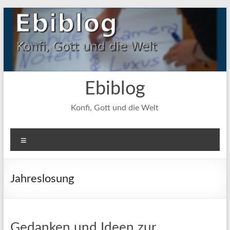
Zum
Inhalt
springen
Ebiblog
Konfi, Gott und die Welt
Menü
Jahreslosung
Gedanken und Ideen zur