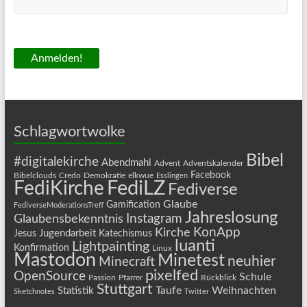
Schlagwortwolke
Bibel
#digitalekirche
Abendmahl
Advent
Adventskalender
Facebook
Bibelclouds
Credo
Demokratie
elkwue
Esslingen
FediLZ
FediKirche
Fediverse
Glaube
Gamification
FediverseModerationsTreff
Jahreslosung
Instagram
Glaubensbekenntnis
KonApp
Kirche
Jugendarbeit
Jesus
Katechismus
luanti
Lightpainting
Konfirmation
Linux
Mastodon
Minetest
neuhier
Minecraft
pixelfed
OpenSource
Schule
Passion
Pfarrer
Rückblick
Stuttgart
Taufe
Weihnachten
Statistik
Sketchnotes
Twitter