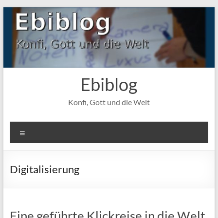
Zum
Inhalt
springen
Ebiblog
Konfi, Gott und die Welt
Menü
Digitalisierung
Eine geführte Klickreise in die Welt