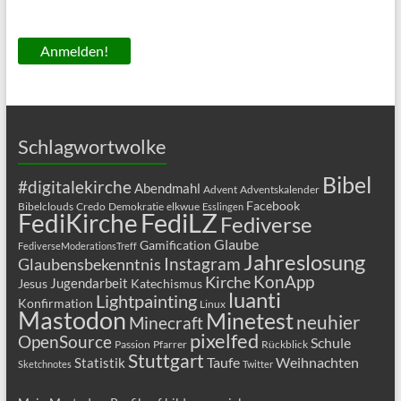
Schlagwortwolke
Bibel
#digitalekirche
Abendmahl
Advent
Adventskalender
Facebook
Bibelclouds
Credo
Demokratie
elkwue
Esslingen
FediLZ
FediKirche
Fediverse
Glaube
Gamification
FediverseModerationsTreff
Jahreslosung
Glaubensbekenntnis
Instagram
KonApp
Kirche
Jugendarbeit
Jesus
Katechismus
luanti
Lightpainting
Konfirmation
Linux
Mastodon
Minetest
neuhier
Minecraft
pixelfed
OpenSource
Schule
Passion
Pfarrer
Rückblick
Stuttgart
Taufe
Weihnachten
Statistik
Sketchnotes
Twitter