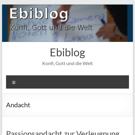
Zum
Inhalt
springen
Ebiblog
Konfi, Gott und die Welt
Menü
Andacht
Passionsandacht zur Verleugnung