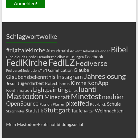
Schlagwortwolke
Bibel
#digitalekirche
Abendmahl
Advent
Adventskalender
Facebook
Bibelclouds
Credo
Demokratie
elkwue
Esslingen
FediLZ
FediKirche
Fediverse
Glaube
Gamification
FediverseModerationsTreff
Jahreslosung
Glaubensbekenntnis
Instagram
KonApp
Kirche
Jugendarbeit
Jesus
Katechismus
luanti
Lightpainting
Konfirmation
Linux
Mastodon
Minetest
neuhier
Minecraft
pixelfed
OpenSource
Schule
Passion
Pfarrer
Rückblick
Stuttgart
Taufe
Weihnachten
Statistik
Sketchnotes
Twitter
Mein Mastodon-Profil auf bildung.social