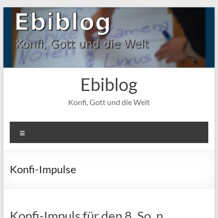
Zum
Inhalt
springen
Ebiblog
Konfi, Gott und die Welt
Menü
Konfi-Impulse
Konfi-Impuls für den 8. So. n.