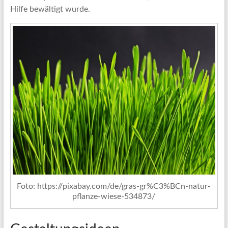
Hilfe bewältigt wurde.
Foto: https://pixabay.com/de/gras-gr%C3%BCn-natur-
pflanze-wiese-534873/