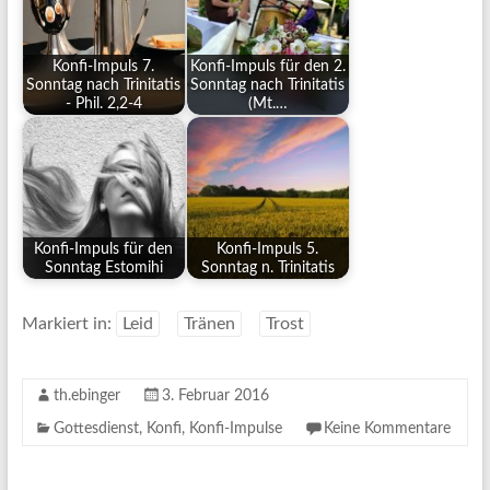
Konfi-Impuls 7.
Konfi-Impuls für den 2.
Sonntag nach Trinitatis
Sonntag nach Trinitatis
- Phil. 2,2-4
(Mt.…
Konfi-Impuls für den
Konfi-Impuls 5.
Sonntag Estomihi
Sonntag n. Trinitatis
Markiert in:
Leid
Tränen
Trost
th.ebinger
3. Februar 2016
Gottesdienst
,
Konfi
,
Konfi-Impulse
Keine Kommentare