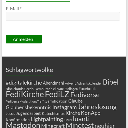
E-Mail
*
Schlagwortwolke
Bibel
#digitalekirche
Abendmahl
Advent
Adventskalender
Facebook
Bibelclouds
Credo
Demokratie
elkwue
Esslingen
FediLZ
FediKirche
Fediverse
Glaube
Gamification
FediverseModerationsTreff
Jahreslosung
Glaubensbekenntnis
Instagram
KonApp
Kirche
Jugendarbeit
Jesus
Katechismus
luanti
Lightpainting
Konfirmation
Linux
Mastodon
Minetest
neuhier
Minecraft