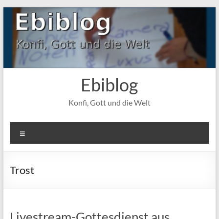
Zum
Inhalt
springen
Ebiblog
Konfi, Gott und die Welt
Menü
Trost
Livestream-Gottesdienst aus