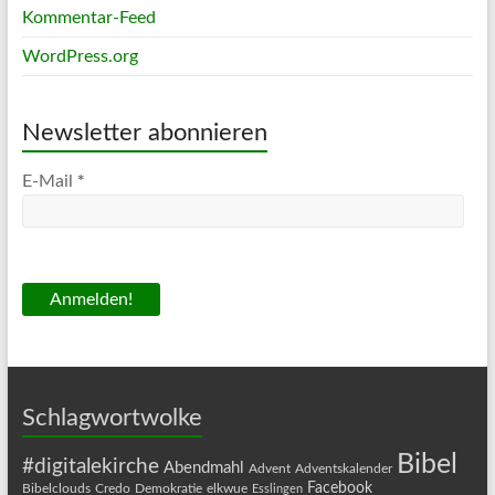
Kommentar-Feed
WordPress.org
Newsletter abonnieren
*
E-Mail
Schlagwortwolke
Bibel
#digitalekirche
Abendmahl
Advent
Adventskalender
Facebook
Bibelclouds
Credo
Demokratie
elkwue
Esslingen