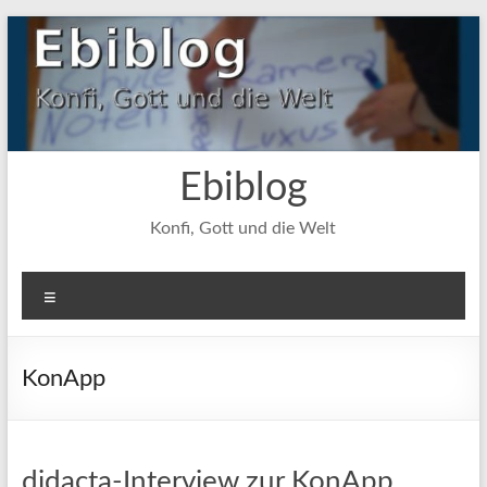
Zum
Inhalt
springen
Ebiblog
Konfi, Gott und die Welt
Menü
KonApp
didacta-Interview zur KonApp