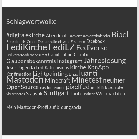
Schlagwortwolke
Bibel
#digitalekirche
Abendmahl
Advent
Adventskalender
Facebook
Bibelclouds
Credo
Demokratie
elkwue
Esslingen
FediLZ
FediKirche
Fediverse
Glaube
Gamification
FediverseModerationsTreff
Jahreslosung
Instagram
Glaubensbekenntnis
KonApp
Kirche
Jugendarbeit
Jesus
Katechismus
luanti
Lightpainting
Konfirmation
Linux
Mastodon
Minetest
neuhier
Minecraft
pixelfed
OpenSource
Schule
Passion
Pfarrer
Rückblick
Stuttgart
Taufe
Weihnachten
Statistik
Sketchnotes
Twitter
Mein Mastodon-Profil auf bildung.social