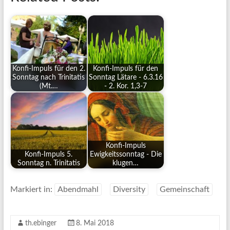
Konfi-Impuls für den 2.
Konfi-Impuls für den
Sonntag nach Trinitatis
Sonntag Lätare - 6.3.16
(Mt.…
- 2. Kor. 1,3-7
Konfi-Impuls
Konfi-Impuls 5.
Ewigkeitssonntag - Die
Sonntag n. Trinitatis
klugen…
Markiert in:
Abendmahl
Diversity
Gemeinschaft
th.ebinger
8. Mai 2018