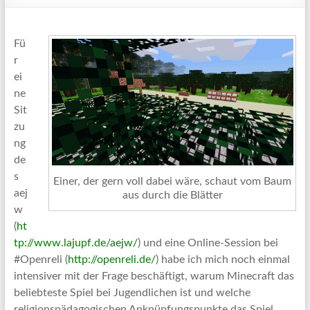
Fü
r
ei
ne
Sit
zu
ng
de
s
Einer, der gern voll dabei wäre, schaut vom Baum
aej
aus durch die Blätter
w
(
ht
tp://www.lajupf.de/aejw/
) und eine Online-Session bei
#Openreli (
http://openreli.de/
) habe ich mich noch einmal
intensiver mit der Frage beschäftigt, warum Minecraft das
beliebteste Spiel bei Jugendlichen ist und welche
religionspädagogischen Anknüpfungspunkte das Spiel