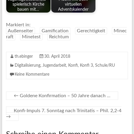
spielerisch Kirche
virtuellen
bauen mit…
Adventskalender
Markiert in:
Außenseiter
Gamification
Gerechtigkeit
Minec
raft
Minetest
Reichtum
th.ebinger
30. April 2018
Digitalisierung
,
Jugendarbeit
,
Konfi
,
Konfi 3
,
Schule/RU
Keine Kommentare
←
Goldene Konfirmation – 50 Jahre danach …
Konfi-Impuls 7. Sonntag nach Trinitatis – Phil. 2,2-4
→