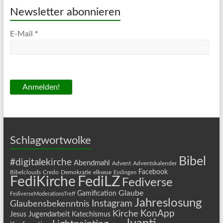
Newsletter abonnieren
*
E-Mail
Schlagwortwolke
Bibel
#digitalekirche
Abendmahl
Advent
Adventskalender
Facebook
Bibelclouds
Credo
Demokratie
elkwue
Esslingen
FediLZ
FediKirche
Fediverse
Glaube
Gamification
FediverseModerationsTreff
Jahreslosung
Instagram
Glaubensbekenntnis
KonApp
Kirche
Jugendarbeit
Jesus
Katechismus