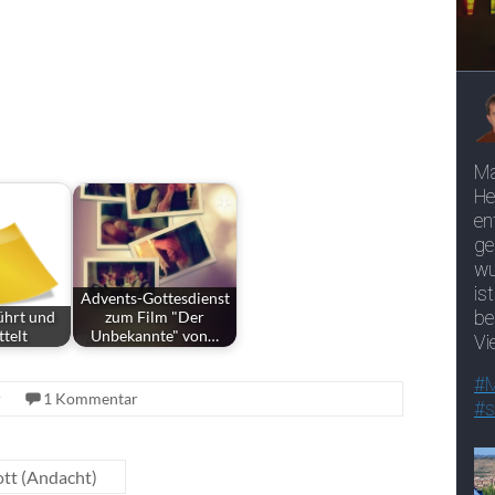
Advents-Gottesdienst
ührt und
zum Film "Der
telt
Unbekannte" von…
r
1 Kommentar
ott (Andacht)