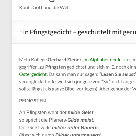
Konfi, Gott und die Welt
Ein Pfingstgedicht – geschüttelt mit gerü
Mein Kollege
Gerhard Ziener
,
im Alphabet der letzte
, i
gegriffen, zu
Pfingsten
gedichtet und sich m. E. noch ein
Ostergedicht
. Da kann man nur sagen:
“Lesen Sie selbst
verunglückt finde, weil sich jüngere von “Sie” nicht ange
sollte längst als ganze Bibel vorliegen). Aber genug der
PFINGSTEN
An Pfingsten weht der
milde Geist
–
so spricht die Pfarrers-
Gilde meist
.
Der Geist wirkt
milder unter Bauern
(lässt sich durch
Bilder untermauern
).