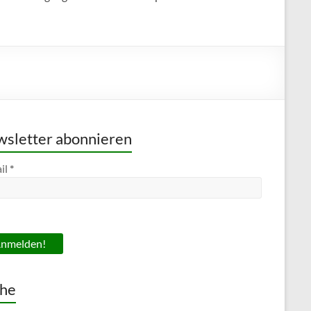
sletter abonnieren
il
*
he