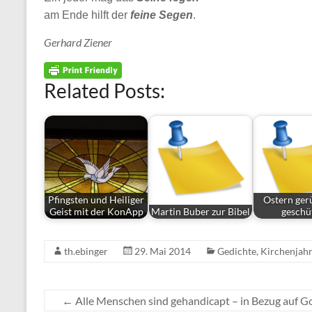
am Ende hilft der
feine Segen
.
Gerhard Ziener
Related Posts:
Pfingsten und Heiliger
Ostern ger
Geist mit der KonApp
Martin Buber zur Bibel
geschüt
th.ebinger
29. Mai 2014
Gedichte
,
Kirchenjah
←
Alle Menschen sind gehandicapt – in Bezug auf G