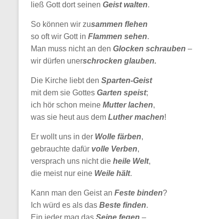
ließ Gott dort seinen
Geist walten
.
So können wir zu
sammen
flehen
so oft wir Gott in
Flammen
sehen
.
Man muss nicht an den
Glocken schrauben
–
wir dürfen uner
schrocken glauben.
Die Kirche liebt den
Sparten-Geist
mit dem sie Gottes
Garten speist
;
ich hör schon meine
Mutter lachen
,
was sie heut aus dem
Luther machen
!
Er wollt uns in der
Wolle färben
,
gebrauchte dafür
volle Verben
,
versprach uns nicht die
heile Welt
,
die meist nur eine
Weile hält
.
Kann man den Geist an
Feste binden
?
Ich würd es als das
Beste finden
.
Ein jeder mag das
Seine fegen
–