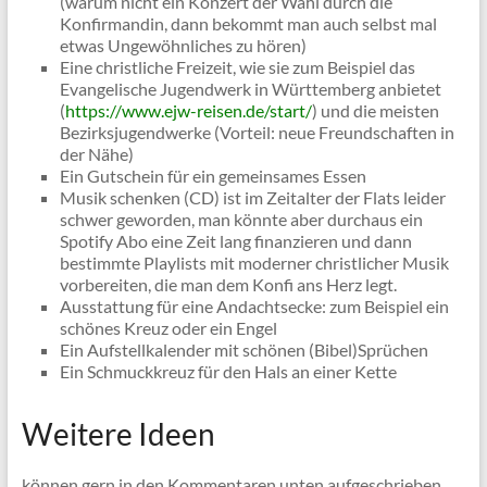
(warum nicht ein Konzert der Wahl durch die
Konfirmandin, dann bekommt man auch selbst mal
etwas Ungewöhnliches zu hören)
Eine christliche Freizeit, wie sie zum Beispiel das
Evangelische Jugendwerk in Württemberg anbietet
(
https://www.ejw-reisen.de/start/
) und die meisten
Bezirksjugendwerke (Vorteil: neue Freundschaften in
der Nähe)
Ein Gutschein für ein gemeinsames Essen
Musik schenken (CD) ist im Zeitalter der Flats leider
schwer geworden, man könnte aber durchaus ein
Spotify Abo eine Zeit lang finanzieren und dann
bestimmte Playlists mit moderner christlicher Musik
vorbereiten, die man dem Konfi ans Herz legt.
Ausstattung für eine Andachtsecke: zum Beispiel ein
schönes Kreuz oder ein Engel
Ein Aufstellkalender mit schönen (Bibel)Sprüchen
Ein Schmuckkreuz für den Hals an einer Kette
Weitere Ideen
können gern in den Kommentaren unten aufgeschrieben