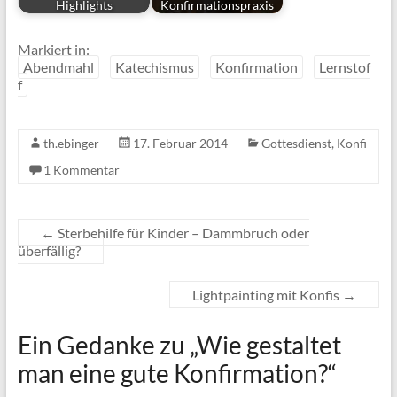
Highlights
Konfirmationspraxis
Markiert in:
Abendmahl
Katechismus
Konfirmation
Lernstof
f
th.ebinger
17. Februar 2014
Gottesdienst
,
Konfi
1 Kommentar
←
Sterbehilfe für Kinder – Dammbruch oder
überfällig?
Lightpainting mit Konfis
→
Ein Gedanke zu „
Wie gestaltet
man eine gute Konfirmation?
“