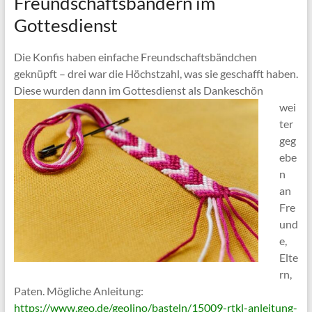
Freundschaftsbändern im
Gottesdienst
Die Konfis haben einfache Freundschaftsbändchen
geknüpft – drei war die Höchstzahl, was sie geschafft haben.
Diese
wurden dann im Gottesdienst als Dankeschön
wei
ter
geg
ebe
n
an
Fre
und
e,
Elte
rn,
Paten. Mögliche Anleitung:
https://www.geo.de/geolino/basteln/15009-rtkl-anleitung-