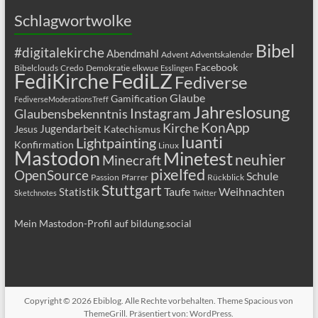
Schlagwortwolke
Bibel
#digitalekirche
Abendmahl
Advent
Adventskalender
Facebook
Bibelclouds
Credo
Demokratie
elkwue
Esslingen
FediLZ
FediKirche
Fediverse
Glaube
Gamification
FediverseModerationsTreff
Jahreslosung
Glaubensbekenntnis
Instagram
KonApp
Kirche
Jugendarbeit
Jesus
Katechismus
luanti
Lightpainting
Konfirmation
Linux
Mastodon
Minetest
neuhier
Minecraft
pixelfed
OpenSource
Schule
Passion
Pfarrer
Rückblick
Stuttgart
Taufe
Weihnachten
Statistik
Sketchnotes
Twitter
Mein Mastodon-Profil auf bildung.social
Copyright © 2026
Ebiblog
. Alle Rechte vorbehalten. Theme
Spacious
von
ThemeGrill. Präsentiert von:
WordPress
.