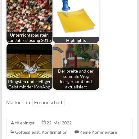
Unterrichtsbaustein
zur Jahreslosung 2015
Highlights
Der breite und der
schmale Weg
Pfingsten und Heiliger
leergeräumt und
Geist mit der KonApp
aktualisiert
Markiert in:
Freundschaft
th.ebinger
22. Mai 2022
Gottesdienst
,
Konfirmation
Keine Kommentare