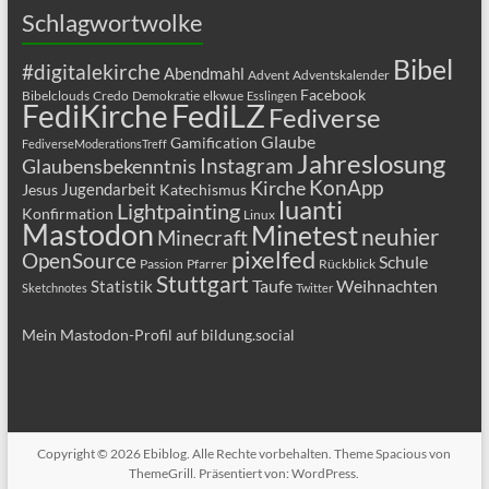
Schlagwortwolke
Bibel
#digitalekirche
Abendmahl
Advent
Adventskalender
Facebook
Bibelclouds
Credo
Demokratie
elkwue
Esslingen
FediLZ
FediKirche
Fediverse
Glaube
Gamification
FediverseModerationsTreff
Jahreslosung
Glaubensbekenntnis
Instagram
KonApp
Kirche
Jugendarbeit
Jesus
Katechismus
luanti
Lightpainting
Konfirmation
Linux
Mastodon
Minetest
neuhier
Minecraft
pixelfed
OpenSource
Schule
Passion
Pfarrer
Rückblick
Stuttgart
Taufe
Weihnachten
Statistik
Sketchnotes
Twitter
Mein Mastodon-Profil auf bildung.social
Copyright © 2026
Ebiblog
. Alle Rechte vorbehalten. Theme
Spacious
von
ThemeGrill. Präsentiert von:
WordPress
.