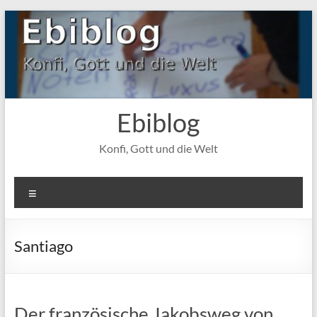
Zum
Inhalt
springen
Ebiblog
Konfi, Gott und die Welt
Menü
Santiago
Der französische Jakobsweg von