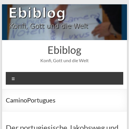
Zum
Inhalt
springen
Ebiblog
Konfi, Gott und die Welt
Menü
CaminoPortugues
Der portugiesische Jakobsweg und