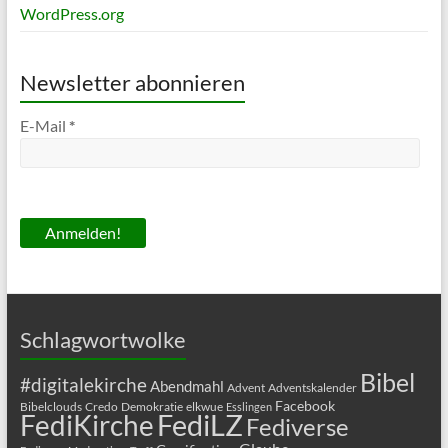
WordPress.org
Newsletter abonnieren
E-Mail
*
Schlagwortwolke
Bibel
#digitalekirche
Abendmahl
Advent
Adventskalender
Facebook
Bibelclouds
Credo
Demokratie
elkwue
Esslingen
FediLZ
FediKirche
Fediverse