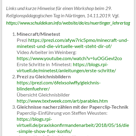
Links und kurze Hinweise für einen Workshop beim 29.
Religionspädagogischen Tag in Nürtingen, 14.11.2019. Vgl.
https://www.schuldekan.info/website/de/es/nuertinger_lehrertag
Minecraft/Minetest
Prezi
https://prezi.com/afyw7ric5pmo/minecraft-und-
minetest-und-die-virtuelle-welt-steht-dir-of/
Video Arbeiter im Weinberg:
https://www.youtube.com/watch?v=IuOGGevl2co
Erste Schritte in Minetest:
https://blogs.rpi-
virtuell.de/minetest/anleitungen/erste-schritte/
Prezi zu Gleichnisbildern
https://prezi.com/6felxsolwffy/gleichnis-
blindenfuehrer/
Übersicht Gleichnisbilder
http://www.textweek.com/art/parables.htm
Gleichnisse nacherzählen mit der Paperclip-Technik
Paperclip-Einführung von Steffen Weusten:
https://blogs.rpi-
virtuell.de/praxiskonfirmandenarbeit/2018/05/16/die
-simple-show-fuer-konfis/