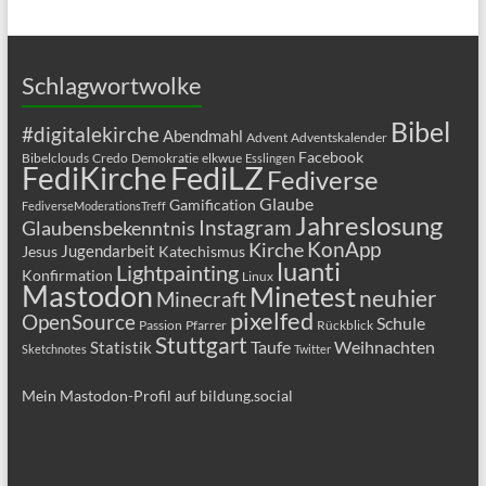
Schlagwortwolke
Bibel
#digitalekirche
Abendmahl
Advent
Adventskalender
Facebook
Bibelclouds
Credo
Demokratie
elkwue
Esslingen
FediLZ
FediKirche
Fediverse
Glaube
Gamification
FediverseModerationsTreff
Jahreslosung
Glaubensbekenntnis
Instagram
KonApp
Kirche
Jugendarbeit
Jesus
Katechismus
luanti
Lightpainting
Konfirmation
Linux
Mastodon
Minetest
neuhier
Minecraft
pixelfed
OpenSource
Schule
Passion
Pfarrer
Rückblick
Stuttgart
Taufe
Weihnachten
Statistik
Sketchnotes
Twitter
Mein Mastodon-Profil auf bildung.social