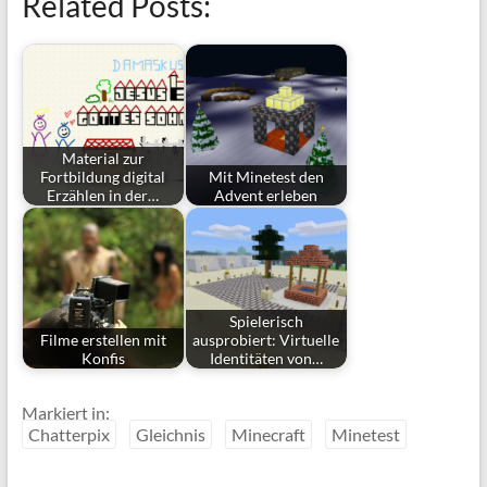
Related Posts:
Material zur
Fortbildung digital
Mit Minetest den
Erzählen in der…
Advent erleben
Spielerisch
Filme erstellen mit
ausprobiert: Virtuelle
Konfis
Identitäten von…
Markiert in:
Chatterpix
Gleichnis
Minecraft
Minetest