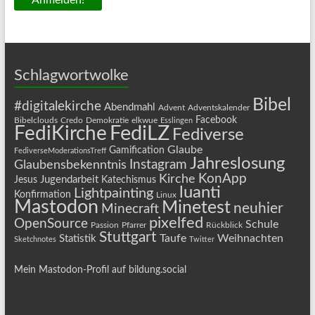
Schlagwortwolke
Bibel
#digitalekirche
Abendmahl
Advent
Adventskalender
Facebook
Bibelclouds
Credo
Demokratie
elkwue
Esslingen
FediLZ
FediKirche
Fediverse
Glaube
Gamification
FediverseModerationsTreff
Jahreslosung
Instagram
Glaubensbekenntnis
KonApp
Kirche
Jugendarbeit
Jesus
Katechismus
luanti
Lightpainting
Konfirmation
Linux
Mastodon
Minetest
neuhier
Minecraft
pixelfed
OpenSource
Schule
Passion
Pfarrer
Rückblick
Stuttgart
Taufe
Weihnachten
Statistik
Sketchnotes
Twitter
Mein Mastodon-Profil auf bildung.social