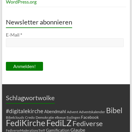
WordPress.org
Newsletter abonnieren
E-Mail
*
Schlagwortwolke
Bibel
#digitalekirche
Abendmahl
Advent
Adventskalender
Facebook
Bibelclouds
Credo
Demokratie
elkwue
Esslingen
FediLZ
FediKirche
Fediverse
Glaube
Gamification
FediverseModerationsTreff