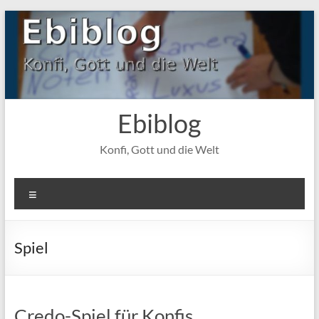
Zum
Inhalt
springen
Ebiblog
Konfi, Gott und die Welt
Menü
Spiel
Credo-Spiel für Konfis