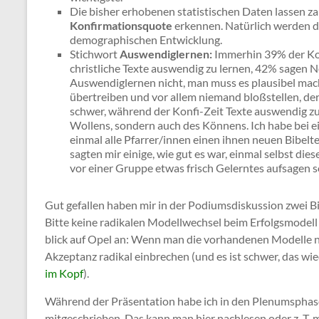
Die bisher erhobenen statistischen Daten lassen 
Konfirmationsquote
erkennen. Natürlich werden die
demographischen Entwicklung.
Stichwort
Auswendiglernen:
Immerhin 39% der Konf
christliche Texte auswendig zu lernen, 42% sagen Ne
Auswendiglernen nicht, man muss es plausibel mach
übertreiben und vor allem niemand bloßstellen, der
schwer, während der Konfi-Zeit Texte auswendig zu 
Wollens, sondern auch des Könnens. Ich habe bei 
einmal alle Pfarrer/innen einen ihnen neuen Bibel
sagten mir einige, wie gut es war, einmal selbst die
vor einer Gruppe etwas frisch Gelerntes aufsagen so
Gut gefallen haben mir in der Podiumsdiskussion zwei Bi
Bitte keine radikalen Modellwechsel beim Erfolgsmodell
blick auf Opel an: Wenn man die vorhandenen Modelle ni
Akzeptanz radikal einbrechen (und es ist schwer, das 
im Kopf
).
Während der Präsentation habe ich in den Plenumsphasen
mitgeschrieben. Das kann man hier nachlesen oder z. T. m