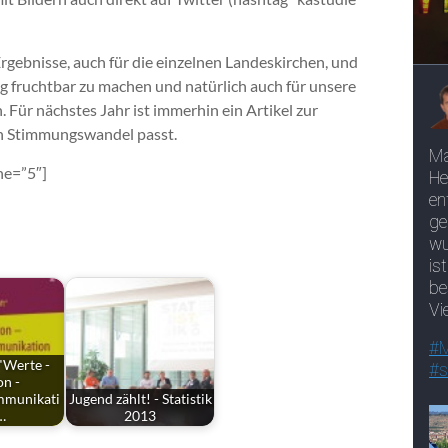
 Ergebnisse, auch für die einzelnen Landeskirchen, und
ng fruchtbar zu machen und natürlich auch für unsere
 Für nächstes Jahr ist immerhin ein Artikel zur
en Stimmungswandel passt.
he=”5″]
"Werte -
on -
mmunikati
Jugend zählt! - Statistik
…
2013