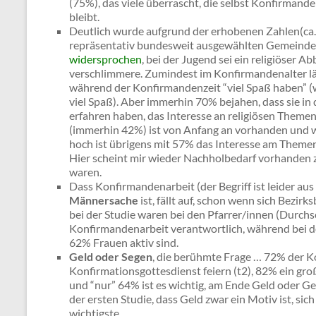
(75%), das viele überrascht, die selbst Konfirmand
bleibt.
Deutlich wurde aufgrund der erhobenen Zahlen(ca
repräsentativ bundesweit ausgewählten Gemeinde
widersprochen
, bei der Jugend sei ein religiöser 
verschlimmere. Zumindest im Konfirmandenalter läs
während der Konfirmandenzeit “viel Spaß haben” (we
viel Spaß). Aber immerhin 70% bejahen, dass sie i
erfahren haben, das Interesse an religiösen Themen
(immerhin 42%) ist von Anfang an vorhanden und wäc
hoch ist übrigens mit 57% das Interesse am Themen
Hier scheint mir wieder Nachholbedarf vorhanden z
waren.
Dass Konfirmandenarbeit (der Begriff ist leider au
Männersache
ist, fällt auf, schon wenn sich Bezir
bei der Studie waren bei den Pfarrer/innen (Durchs
Konfirmandenarbeit verantwortlich, während bei d
62% Frauen aktiv sind.
Geld oder Segen
, die berühmte Frage … 72% der Ko
Konfirmationsgottesdienst feiern (t2), 82% ein gr
und “nur” 64% ist es wichtig, am Ende Geld oder G
der ersten Studie, dass Geld zwar ein Motiv ist, sic
wichtigste.