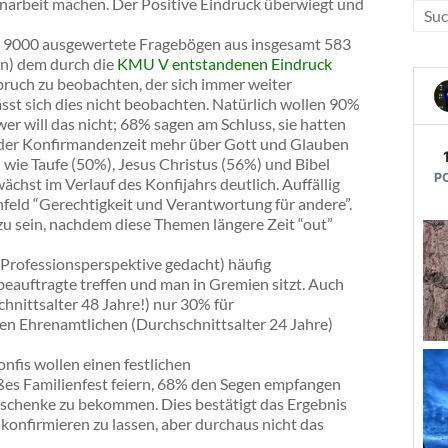
enarbeit machen. Der Positive Eindruck überwiegt und
. 9000 ausgewertete Fragebögen aus insgesamt 583
n) dem durch die
KMU V entstandenen Eindruck
Abbruch zu beobachten, der sich immer weiter
st sich dies nicht beobachten. Natürlich wollen 90%
r will das nicht; 68% sagen am Schluss, sie hatten
n der Konfirmandenzeit mehr über Gott und Glauben
 wie Taufe (50%), Jesus Christus (56%) und Bibel
hst im Verlauf des Konfijahrs deutlich. Auffällig
feld “Gerechtigkeit und Verantwortung für andere”.
u sein, nachdem diese Themen längere Zeit “out”
s Professionsperspektive gedacht) häufig
ksbeauftragte treffen und man in Gremien sitzt. Auch
chnittsalter 48 Jahre!) nur 30% für
en Ehrenamtlichen (Durchschnittsalter 24 Jahre)
nfis wollen einen festlichen
oßes Familienfest feiern, 68% den Segen empfangen
eschenke zu bekommen. Dies bestätigt das Ergebnis
h konfirmieren zu lassen, aber durchaus nicht das