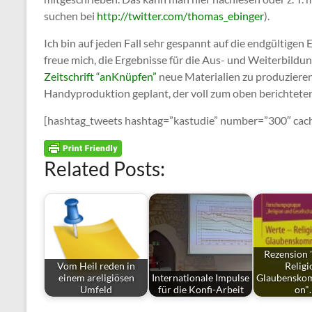
suchen bei
http://twitter.com/thomas_ebinger
).
Ich bin auf jeden Fall sehr gespannt auf die endgültigen
freue mich, die Ergebnisse für die Aus- und Weiterbildu
Zeitschrift “anKnüpfen”
neue Materialien zu produzieren.
Handyproduktion geplant, der voll zum oben berichtet
[hashtag_tweets hashtag=”kastudie” number=”300″ cac
Related Posts:
Rezension 
Vom Heil reden in
Religi
einem areligiösen
Internationale Impulse
Glaubensko
Umfeld
für die Konfi-Arbeit
on"