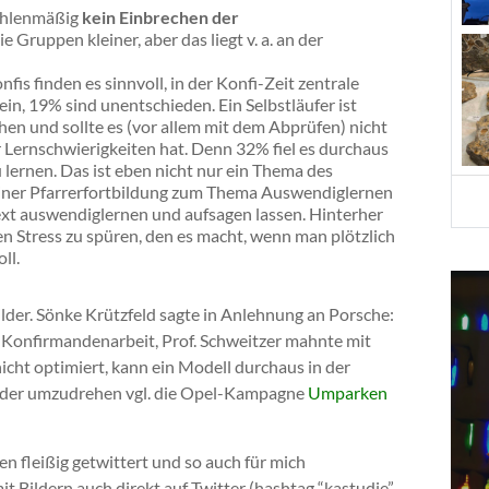
zahlenmäßig
kein Einbrechen der
 Gruppen kleiner, aber das liegt v. a. an der
is finden es sinnvoll, in der Konfi-Zeit zentrale
in, 19% sind unentschieden. Ein Selbstläufer ist
en und sollte es (vor allem mit dem Abprüfen) nicht
 Lernschwierigkeiten hat. Denn 32% fiel es durchaus
lernen. Das ist eben nicht nur ein Thema des
einer Pfarrerfortbildung zum Thema Auswendiglernen
text auswendiglernen und aufsagen lassen. Hinterher
sen Stress zu spüren, den es macht, wenn man plötzlich
ll.
lder. Sönke Krützfeld sagte in Anlehnung an Porsche:
 Konfirmandenarbeit, Prof. Schweitzer mahnte mit
cht optimiert, kann ein Modell durchaus in der
wieder umzudrehen vgl. die Opel-Kampagne
Umparken
 fleißig getwittert und so auch für mich
it Bildern auch direkt auf Twitter (hashtag “kastudie”