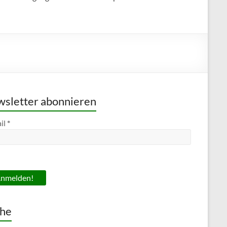
sletter abonnieren
il
*
he