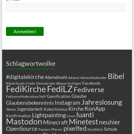
Schlagwortwolke
Bibel
#digitalekirche
Abendmahl
Advent
Adventskalender
Facebook
Bibelclouds
Credo
Demokratie
elkwue
Esslingen
FediLZ
FediKirche
Fediverse
Glaube
Gamification
FediverseModerationsTreff
Jahreslosung
Glaubensbekenntnis
Instagram
KonApp
Kirche
Jugendarbeit
Jesus
Katechismus
luanti
Lightpainting
Konfirmation
Linux
Mastodon
Minetest
neuhier
Minecraft
pixelfed
OpenSource
Schule
Passion
Pfarrer
Rückblick