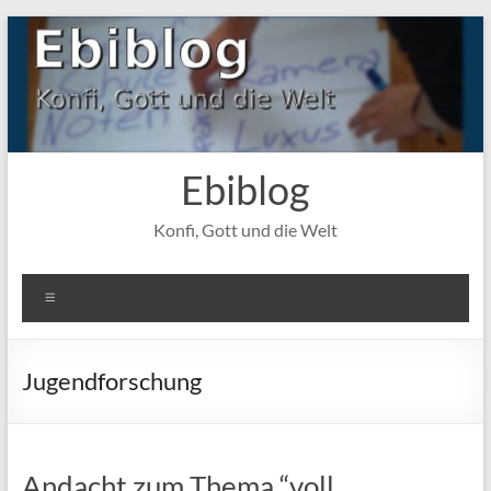
Zum
Inhalt
springen
Ebiblog
Konfi, Gott und die Welt
Menü
Jugendforschung
Andacht zum Thema “voll