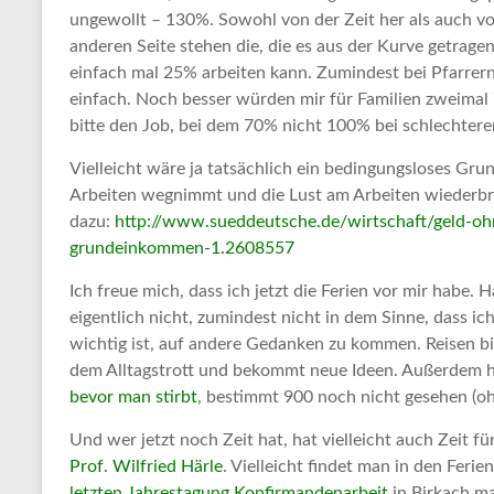
ungewollt – 130%. Sowohl von der Zeit her als auch vor
anderen Seite stehen die, die es aus der Kurve getragen
einfach mal 25% arbeiten kann. Zumindest bei Pfarrern
einfach. Noch besser würden mir für Familien zweimal 7
bitte den Job, bei dem 70% nicht 100% bei schlechter
Vielleicht wäre ja tatsächlich ein bedingungsloses G
Arbeiten wegnimmt und die Lust am Arbeiten wiederbrin
dazu:
http://www.sueddeutsche.de/wirtschaft/geld-oh
grundeinkommen-1.2608557
Ich freue mich, dass ich jetzt die Ferien vor mir habe. 
eigentlich nicht, zumindest nicht in dem Sinne, dass ic
wichtig ist, auf andere Gedanken zu kommen. Reisen bi
dem Alltagstrott und bekommt neue Ideen. Außerdem 
bevor man stirbt
, bestimmt 900 noch nicht gesehen (o
Und wer jetzt noch Zeit hat, hat vielleicht auch Zeit f
Prof. Wilfried Härle
. Vielleicht findet man in den Feri
letzten Jahrestagung Konfirmandenarbeit
in Birkach ma