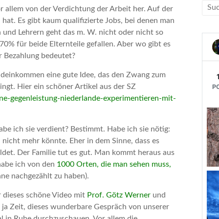
 allem von der Verdichtung der Arbeit her. Auf der
 hat. Es gibt kaum qualifizierte Jobs, bei denen man
 und Lehrern geht das m. W. nicht oder nicht so
0% für beide Elternteile gefallen. Aber wo gibt es
er Bezahlung bedeutet?
rundeinkommen eine gute Idee, das den Zwang zum
gt. Hier ein schöner Artikel aus der SZ
ne-gegenleistung-niederlande-experimentieren-mit-
Habe ich sie verdient? Bestimmt. Habe ich sie nötig:
h nicht mehr könnte. Eher in dem Sinne, dass es
ldet. Der Familie tut es gut. Man kommt heraus aus
habe ich von den
1000 Orten, die man sehen muss,
hne nachgezählt zu haben).
ür dieses schöne Video mit
Prof. Götz Werner
und
en ja Zeit, dieses wunderbare Gespräch von unserer
l in Ruhe durchzuschauen. Vor allem die