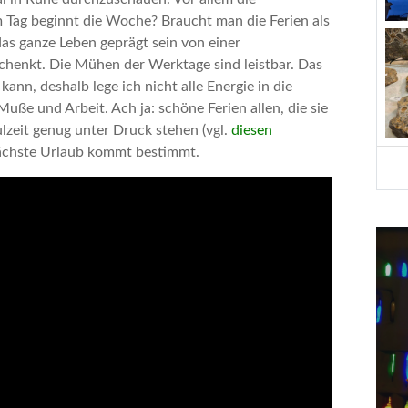
 Tag beginnt die Woche? Braucht man die Ferien als
das ganze Leben geprägt sein von einer
chenkt. Die Mühen der Werktage sind leistbar. Das
ann, deshalb lege ich nicht alle Energie in die
uße und Arbeit. Ach ja: schöne Ferien allen, die sie
ulzeit genug unter Druck stehen (vgl.
diesen
 nächste Urlaub kommt bestimmt.