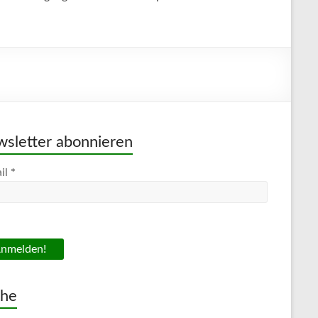
sletter abonnieren
il
*
che