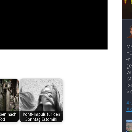
eben nach
Konfi-Impuls für den
Tod
Sonntag Estomihi