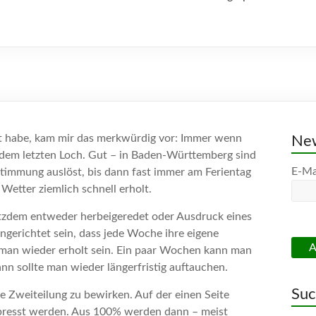
tet habe, kam mir das merkwürdig vor: Immer wenn
New
us dem letzten Loch. Gut – in Baden-Württemberg sind
E-Ma
nstimmung auslöst, bis dann fast immer am Ferientag
 Wetter ziemlich schnell erholt.
otzdem entweder herbeigeredet oder Ausdruck eines
ngerichtet sein, dass jede Woche ihre eigene
man wieder erholt sein. Ein paar Wochen kann man
ann sollte man wieder längerfristig auftauchen.
Su
e Zweiteilung zu bewirken. Auf der einen Seite
epresst werden. Aus 100% werden dann – meist