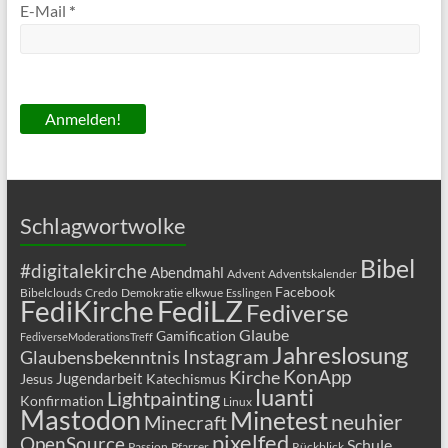
E-Mail
*
Schlagwortwolke
Bibel
#digitalekirche
Abendmahl
Advent
Adventskalender
Facebook
Bibelclouds
Credo
Demokratie
elkwue
Esslingen
FediLZ
FediKirche
Fediverse
Glaube
Gamification
FediverseModerationsTreff
Jahreslosung
Glaubensbekenntnis
Instagram
KonApp
Kirche
Jugendarbeit
Jesus
Katechismus
luanti
Lightpainting
Konfirmation
Linux
Mastodon
Minetest
neuhier
Minecraft
pixelfed
OpenSource
Schule
Passion
Pfarrer
Rückblick