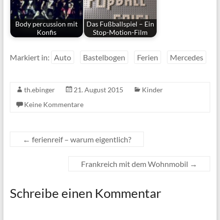
Body percussion mit
Das Fußballspiel – Ein
Konfis
Stop-Motion-Film
Markiert in:
Auto
Bastelbogen
Ferien
Mercedes
th.ebinger
21. August 2015
Kinder
Keine Kommentare
←
ferienreif – warum eigentlich?
Frankreich mit dem Wohnmobil
→
Schreibe einen Kommentar