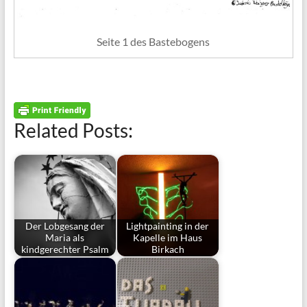
Seite 1 des Bastebogens
Related Posts:
Der Lobgesang der
Lightpainting in der
Maria als
Kapelle im Haus
kindgerechter Psalm
Birkach