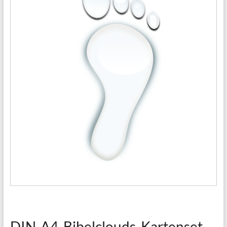
DIN-A4-Bibelclouds-Kartenset