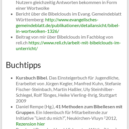
Nutzern gleichzeitig Antworten bekommen in Form
einer Wortwolke
Bericht über die Bibelclouds im Evang. Gemeindeblatt
Württemberg:
http://www.evangelisches-
gemeindeblatt.de/publikationen/detailansicht/bibel-
in-wortwolken-1326/
Beitrag von mir über Bibelclouds im Fachblog von
reli.ch
https://www.reli.ch/arbeit-mit-bibelclouds-im-
unterricht/
Buchtipps
Kursbuch Bibel.
Das Einsteigerbuch für Jugendliche,
Erarbeitet von Jürgen Kegler, Manfred Kuhn, Stefanie
Fischer-Steinbach, Martin Haßler, Uly Steinhilber-
Schlegel, Rolf Tönges, Heike Vierling-Ihrig, Stuttgart
2009
Daniel Rempe (Hg.),
41 Methoden zum Bibellesen mit
Gruppen
. Ein Ideenbuch für Mitarbeitende zur
Initiative “Liest du mich?”, Neukirchen-Vluyn
2012,
2
Rezension hier