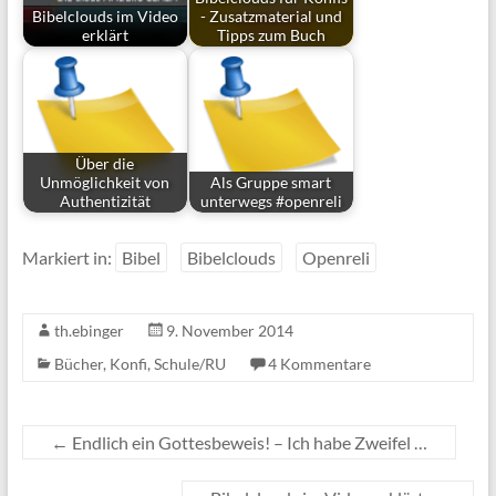
Bibelclouds im Video
- Zusatzmaterial und
erklärt
Tipps zum Buch
Über die
Unmöglichkeit von
Als Gruppe smart
Authentizität
unterwegs #openreli
Markiert in:
Bibel
Bibelclouds
Openreli
th.ebinger
9. November 2014
Bücher
,
Konfi
,
Schule/RU
4 Kommentare
←
Endlich ein Gottesbeweis! – Ich habe Zweifel …