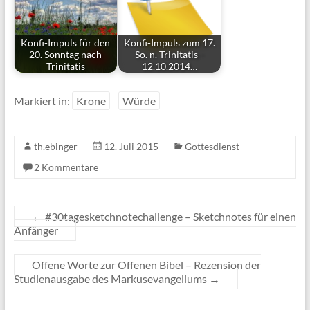
Konfi-Impuls für den
Konfi-Impuls zum 17.
20. Sonntag nach
So. n. Trinitatis -
Trinitatis
12.10.2014…
Markiert in:
Krone
Würde
th.ebinger
12. Juli 2015
Gottesdienst
2 Kommentare
←
#30tagesketchnotechallenge – Sketchnotes für einen
Anfänger
Offene Worte zur Offenen Bibel – Rezension der
Studienausgabe des Markusevangeliums
→