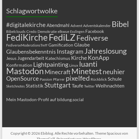
Schlagwortwolke
Bibel
#digitalekirche
Abendmahl
Advent
Adventskalender
Facebook
Bibelclouds
Credo
Demokratie
elkwue
Esslingen
FediLZ
FediKirche
Fediverse
Glaube
Gamification
FediverseModerationsTreff
Jahreslosung
Glaubensbekenntnis
Instagram
KonApp
Kirche
Jugendarbeit
Jesus
Katechismus
luanti
Lightpainting
Konfirmation
Linux
Mastodon
Minetest
neuhier
Minecraft
pixelfed
OpenSource
Schule
Passion
Pfarrer
Rückblick
Stuttgart
Taufe
Weihnachten
Statistik
Sketchnotes
Twitter
Mein Mastodon-Profil auf bildung.social
Copyright © 2026
Ebiblog
. Alle Rechte vorbehalten. Theme
Spacious
von
ThemeGrill. Präsentiert von:
WordPress
.