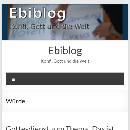
Zum
Inhalt
springen
Ebiblog
Konfi, Gott und die Welt
Menü
Würde
Gottesdienst zum Thema “Das ist