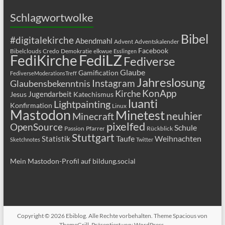
Schlagwortwolke
Bibel
#digitalekirche
Abendmahl
Advent
Adventskalender
Facebook
Bibelclouds
Credo
Demokratie
elkwue
Esslingen
FediLZ
FediKirche
Fediverse
Glaube
Gamification
FediverseModerationsTreff
Jahreslosung
Glaubensbekenntnis
Instagram
KonApp
Kirche
Jugendarbeit
Jesus
Katechismus
luanti
Lightpainting
Konfirmation
Linux
Mastodon
Minetest
neuhier
Minecraft
pixelfed
OpenSource
Schule
Passion
Pfarrer
Rückblick
Stuttgart
Taufe
Weihnachten
Statistik
Sketchnotes
Twitter
Mein Mastodon-Profil auf bildung.social
Copyright © 2026
Ebiblog
. Alle Rechte vorbehalten. Theme
Spacious
von
ThemeGrill. Präsentiert von:
WordPress
.