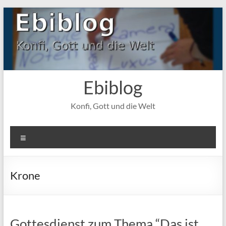
Zum
Inhalt
springen
Ebiblog
Konfi, Gott und die Welt
Menü
Krone
Gottesdienst zum Thema “Das ist