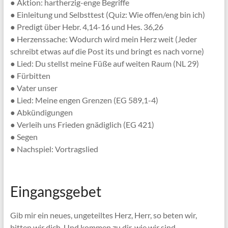
● Aktion: hartherzig-enge Begriffe
● Einleitung und Selbsttest (Quiz: Wie offen/eng bin ich)
● Predigt über Hebr. 4,14-16 und Hes. 36,26
● Herzenssache: Wodurch wird mein Herz weit (Jeder
schreibt etwas auf die Post its und bringt es nach vorne)
● Lied: Du stellst meine Füße auf weiten Raum (NL 29)
● Fürbitten
● Vater unser
● Lied: Meine engen Grenzen (EG 589,1-4)
● Abkündigungen
● Verleih uns Frieden gnädiglich (EG 421)
● Segen
● Nachspiel: Vortragslied
Eingangsgebet
Gib mir ein neues, ungeteiltes Herz, Herr, so beten wir,
bitten wir dich. Und kommen zu dir, wie wir sind.