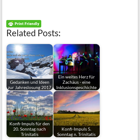
Related Posts:
Ein weites Herz für
Gedanken und Ideen
Zachäus - eine
zur Jahreslosung 2017
Inklusionsgeschichte
Konfi-Impuls für den
20. Sonntag nach
Konfi-Impuls 5.
Trinitatis
Sonntag n. Trinitatis