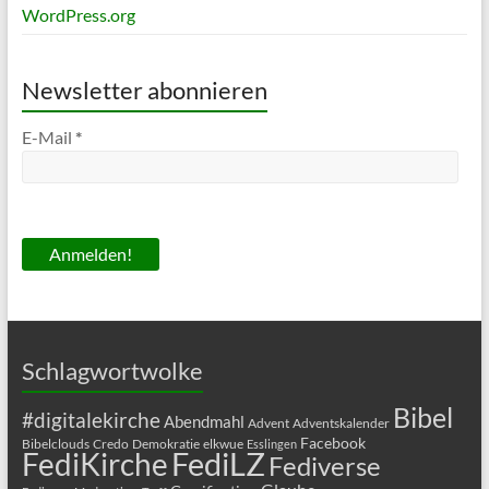
WordPress.org
Newsletter abonnieren
E-Mail
*
Schlagwortwolke
Bibel
#digitalekirche
Abendmahl
Advent
Adventskalender
Facebook
Bibelclouds
Credo
Demokratie
elkwue
Esslingen
FediLZ
FediKirche
Fediverse