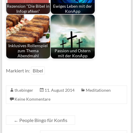
Rezension "Die Bibel in
Ewiges Leben mit der
Infografiken"
KonApp
Inklusives Rollenspiel
zum Thema
Passion und Ostern
Abendmahl
mit der KonApp
Markiert in:
Bibel
th.ebinger
11. August 2014
Meditationen
Keine Kommentare
←
People Bingo für Konfis