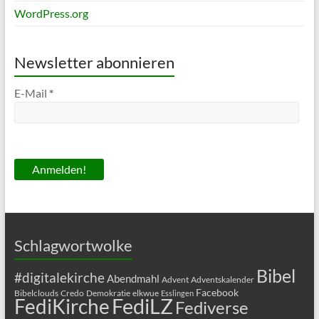
WordPress.org
Newsletter abonnieren
E-Mail
*
Schlagwortwolke
Bibel
#digitalekirche
Abendmahl
Advent
Adventskalender
Facebook
Bibelclouds
Credo
Demokratie
elkwue
Esslingen
FediLZ
FediKirche
Fediverse