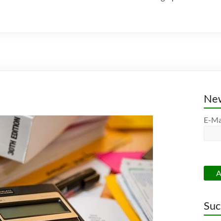
New
E-Ma
Suc