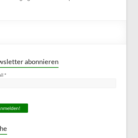
sletter abonnieren
il
*
he