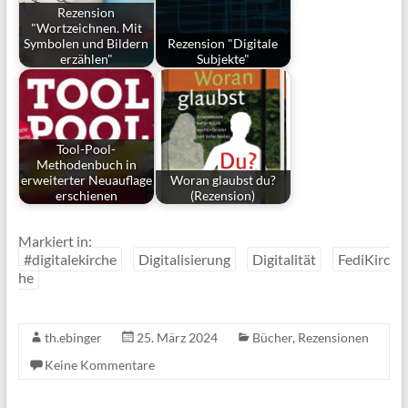
Rezension
"Wortzeichnen. Mit
Symbolen und Bildern
Rezension "Digitale
erzählen"
Subjekte"
Tool-Pool-
Methodenbuch in
erweiterter Neuauflage
Woran glaubst du?
erschienen
(Rezension)
Markiert in:
#digitalekirche
Digitalisierung
Digitalität
FediKirc
he
th.ebinger
25. März 2024
Bücher
,
Rezensionen
Keine Kommentare